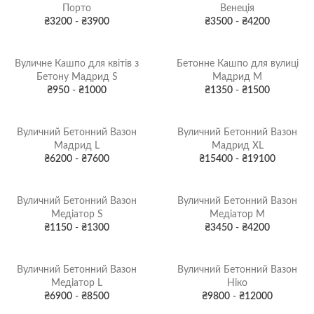
Порто
Венеція
₴
3200
-
₴
3900
₴
3500
-
₴
4200
Вуличне Кашпо для квітів з
Бетонне Кашпо для вулиці
Бетону Мадрид S
Мадрид M
₴
950
-
₴
1000
₴
1350
-
₴
1500
Вуличний Бетонний Вазон
Вуличний Бетонний Вазон
Мадрид L
Мадрид XL
₴
6200
-
₴
7600
₴
15400
-
₴
19100
Вуличний Бетонний Вазон
Вуличний Бетонний Вазон
Медіатор S
Медіатор М
₴
1150
-
₴
1300
₴
3450
-
₴
4200
Вуличний Бетонний Вазон
Вуличний Бетонний Вазон
Медіатор L
Ніко
₴
6900
-
₴
8500
₴
9800
-
₴
12000