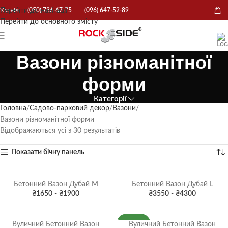
Перейти до навігації
Харків:
(050) 786-67-75
(096) 647-52-89
Перейти до основного змісту
Вазони різноманітної
форми
Категорії
Головна
Садово-парковий декор
Вазони
Вазони різноманітної форми
Відображаються усі з 30 результатів
Показати бічну панель
Бетонний Вазон Дубай M
Бетонний Вазон Дубай L
₴
1650
-
₴
1900
₴
3550
-
₴
4300
Вуличний Бетонний Вазон
Вуличний Бетонний Вазон
НОВИНКА