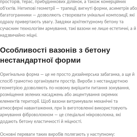
просторів, терас, прибудинкових ділянок, а також комерційних
об’єктів. Нетипові геометрії — трапеції, вигнуті форми, асиметрія або
багатогранники — дозволяють створювати унікальні композиції, які
одразу привертають увагу. Завдяки архітектурному бетону та
сучасним технологіям армування, такі вазони не лише естетичні, а й
надзвичайно міцні.
Особливості вазонів з бетону
нестандартної форми
Оригінальна форма — це не просто дизайнерська забаганка, а ще й
спосіб грамотно організувати простір. Вироби з нестандартною
геометрією дозволяють по-новому вирішити питання зонування,
розміщення зелених насаджень або акцентування окремих
елементів території. Щоб вазони витримували механічні та
атмосферні навантаження, при їх виготовленні використовують
армування фіброволокном — це спеціальні мікроволокна, які
додають бетону еластичності й міцності.
Основні переваги таких виробів полягають у наступному: