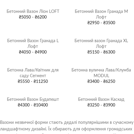
Бетонний Вазон Ліон LOFT
Бетонний Вазон Гранада M
₴
5050
-
₴
6200
Лофт
₴
2950
-
₴
3500
Бетонний Вазон Гранада L
Бетонний вазон Гранада XL
Лофт
Лофт
₴
4050
-
₴
4900
₴
5150
-
₴
6300
Бетонна Лава/Квітник для
Бетонна вулична Лава/Клумба
саду Сегмент
MODUL
₴
5550
-
₴
11250
₴
3400
-
₴
6250
Бетонний Вазон Будапешт
Бетонний Вазон Каскад
₴
4300
-
₴
10400
₴
3250
-
₴
3900
Вазони незвичної форми стають дедалі популярнішими в сучасному
ландшафтному дизайні. Їх обирають для оформлення громадських