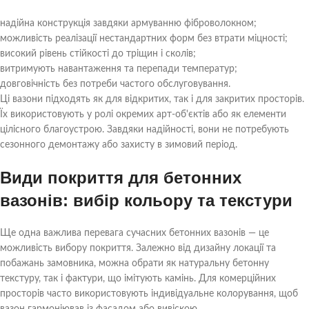
надійна конструкція завдяки армуванню фіброволокном;
можливість реалізації нестандартних форм без втрати міцності;
високий рівень стійкості до тріщин і сколів;
витримують навантаження та перепади температур;
довговічність без потреби частого обслуговування.
Ці вазони підходять як для відкритих, так і для закритих просторів.
Їх використовують у ролі окремих арт-об'єктів або як елементи
цілісного благоустрою. Завдяки надійності, вони не потребують
сезонного демонтажу або захисту в зимовий період.
Види покриття для бетонних
вазонів: вибір кольору та текстури
Ще одна важлива перевага сучасних бетонних вазонів — це
можливість вибору покриття. Залежно від дизайну локації та
побажань замовника, можна обрати як натуральну бетонну
текстуру, так і фактури, що імітують камінь. Для комерційних
просторів часто використовують індивідуальне колорування, щоб