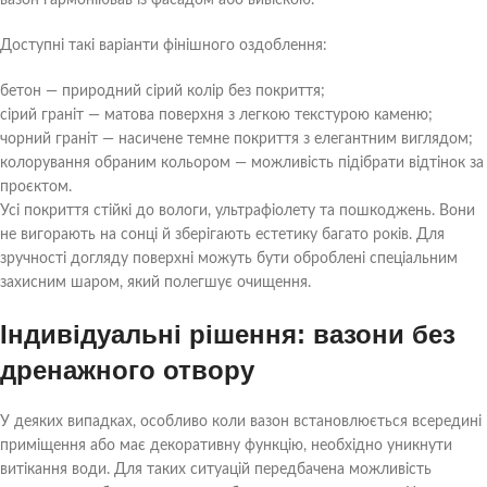
вазон гармоніював із фасадом або вивіскою.
Доступні такі варіанти фінішного оздоблення:
бетон — природний сірий колір без покриття;
сірий граніт — матова поверхня з легкою текстурою каменю;
чорний граніт — насичене темне покриття з елегантним виглядом;
колорування обраним кольором — можливість підібрати відтінок за
проєктом.
Усі покриття стійкі до вологи, ультрафіолету та пошкоджень. Вони
не вигорають на сонці й зберігають естетику багато років. Для
зручності догляду поверхні можуть бути оброблені спеціальним
захисним шаром, який полегшує очищення.
Індивідуальні рішення: вазони без
дренажного отвору
У деяких випадках, особливо коли вазон встановлюється всередині
приміщення або має декоративну функцію, необхідно уникнути
витікання води. Для таких ситуацій передбачена можливість