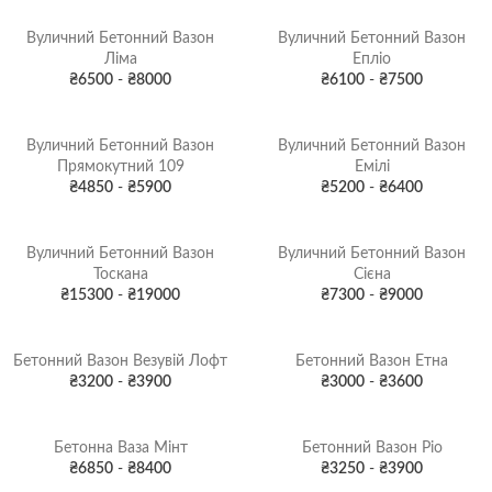
Вуличний Бетонний Вазон
Вуличний Бетонний Вазон
Ліма
Епліо
₴
6500
-
₴
8000
₴
6100
-
₴
7500
Вуличний Бетонний Вазон
Вуличний Бетонний Вазон
Прямокутний 109
Емілі
₴
4850
-
₴
5900
₴
5200
-
₴
6400
Вуличний Бетонний Вазон
Вуличний Бетонний Вазон
Тоскана
Сієна
₴
15300
-
₴
19000
₴
7300
-
₴
9000
Бетонний Вазон Везувій Лофт
Бетонний Вазон Етна
₴
3200
-
₴
3900
₴
3000
-
₴
3600
Бетонна Ваза Мінт
Бетонний Вазон Ріо
₴
6850
-
₴
8400
₴
3250
-
₴
3900