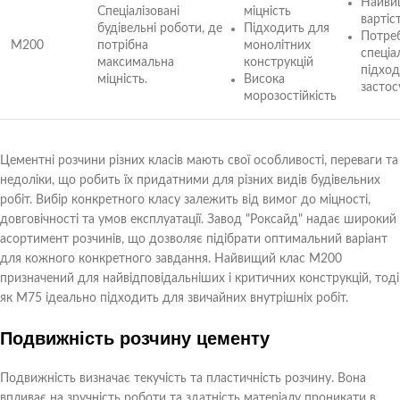
Найви
Спеціалізовані
міцність
вартіс
будівельні роботи, де
Підходить для
Потре
M200
потрібна
монолітних
спеціа
максимальна
конструкцій
підход
міцність.
Висока
застос
морозостійкість
Цементні розчини різних класів мають свої особливості, переваги та
недоліки, що робить їх придатними для різних видів будівельних
робіт. Вибір конкретного класу залежить від вимог до міцності,
довговічності та умов експлуатації. Завод "Роксайд" надає широкий
асортимент розчинів, що дозволяє підібрати оптимальний варіант
для кожного конкретного завдання. Найвищий клас М200
призначений для найвідповідальніших і критичних конструкцій, тоді
як М75 ідеально підходить для звичайних внутрішніх робіт.
Подвижність розчину цементу
Подвижність визначає текучість та пластичність розчину. Вона
впливає на зручність роботи та здатність матеріалу проникати в