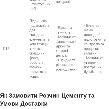
поверхні.
штукатурних
робіт.
Підвищена
подвижність
- Вимагає
- Відмінна
для
більш
текучість;
складних
докладної
- Можливість
елементів та
підготовки та
заповнювати
конструкцій:
контролю за
дрібні та
П12
заливка
процесом
складні
складних
заливки;
деталі;
форм,
- Можливість
- Швидке та
робота в
утворення
рівномірне
вузьких
повітряних
розподілення.
проміжках
бульбашок.
тощо.
Як Замовити Розчин Цементу та
Умови Доставки