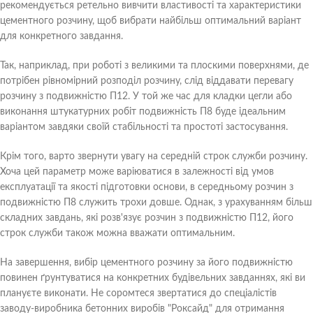
рекомендується ретельно вивчити властивості та характеристики
цементного розчину, щоб вибрати найбільш оптимальний варіант
для конкретного завдання.
Так, наприклад, при роботі з великими та плоскими поверхнями, де
потрібен рівномірний розподіл розчину, слід віддавати перевагу
розчину з подвижністю П12. У той же час для кладки цегли або
виконання штукатурних робіт подвижність П8 буде ідеальним
варіантом завдяки своїй стабільності та простоті застосування.
Крім того, варто звернути увагу на середній строк служби розчину.
Хоча цей параметр може варіюватися в залежності від умов
експлуатації та якості підготовки основи, в середньому розчин з
подвижністю П8 служить трохи довше. Однак, з урахуванням більш
складних завдань, які розв'язує розчин з подвижністю П12, його
строк служби також можна вважати оптимальним.
На завершення, вибір цементного розчину за його подвижністю
повинен ґрунтуватися на конкретних будівельних завданнях, які ви
плануєте виконати. Не соромтеся звертатися до спеціалістів
заводу-виробника бетонних виробів "Роксайд" для отримання