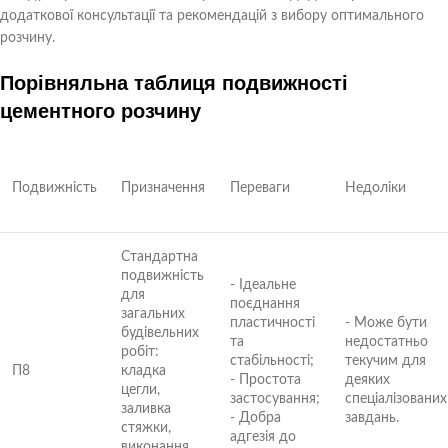
додаткової консультації та рекомендацій з вибору оптимального
розчину.
Порівняльна таблиця подвижності
цементного розчину
Подвижність
Призначення
Переваги
Недоліки
Стандартна
подвижність
- Ідеальне
для
поєднання
загальних
пластичності
- Може бути
будівельних
та
недостатньо
робіт:
стабільності;
текучим для
П8
кладка
- Простота
деяких
цегли,
застосування;
спеціалізованих
заливка
- Добра
завдань.
стяжки,
адгезія до
виконання