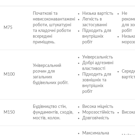
Початкові та
Низька вартість
Не
невисоконавантажені
Легкість в
реком
роботи, штукатурні
застосуванні
для зо
M75
та кладочні роботи
Підходить для
робіт
всередині
внутрішніх
Низьк
приміщень.
робіт
морозо
Універсальність
Добрі адгезивні
Універсальний
властивості
розчин для
Серед
M100
Підходить для
загальних
вартіс
зовнішніх та
будівельних робіт.
внутрішніх
робіт
Будівництво стін,
Висока міцність
M150
фундаментів, сходів,
Морозостійкість
Висока
мостів, колон.
Довговічність
Максимальна