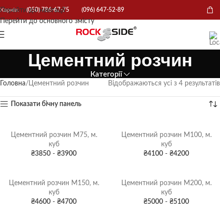
Перейти до навігації
Харків:
(050) 786-67-75
(096) 647-52-89
Перейти до основного змісту
Цементний розчин
Категорії
Головна
Цементний розчин
Відображаються усі з 4 результатів
Показати бічну панель
Цементний розчин М75, м.
Цементний розчин М100, м.
куб
куб
₴
3850
-
₴
3900
₴
4100
-
₴
4200
Цементний розчин М150, м.
Цементний розчин М200, м.
куб
куб
₴
4600
-
₴
4700
₴
5000
-
₴
5100