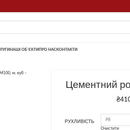
ЛУГИ
НАШІ ОБ`ЄКТИ
ПРО НАС
КОНТАКТИ
об збільшити
Цементний ро
₴
41
РУХЛИВІСТЬ
Очистити