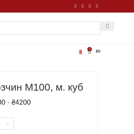
0
₴
0
зчин М100, м. куб
00
-
₴
4200