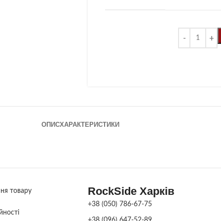
ОПИС
ХАРАКТЕРИСТИКИ
RockSide Харків
ння товару
+38 (050) 786-67-75
йності
+38 (096) 647-52-89