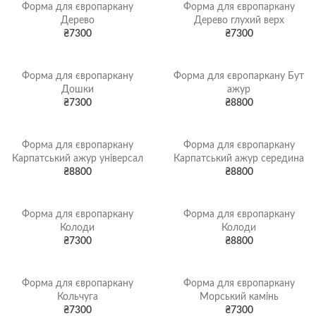
Форма для європаркану
Форма для європаркану
Дерево
Дерево глухий верх
₴
7300
₴
7300
Форма для європаркану
Форма для європаркану Бут
Дошки
ажур
₴
7300
₴
8800
Форма для європаркану
Форма для європаркану
Карпатський ажур універсал
Карпатський ажур середина
₴
8800
₴
8800
Форма для європаркану
Форма для європаркану
Колоди
Колоди
₴
7300
₴
8800
Форма для європаркану
Форма для європаркану
Кольчуга
Морський камінь
₴
7300
₴
7300