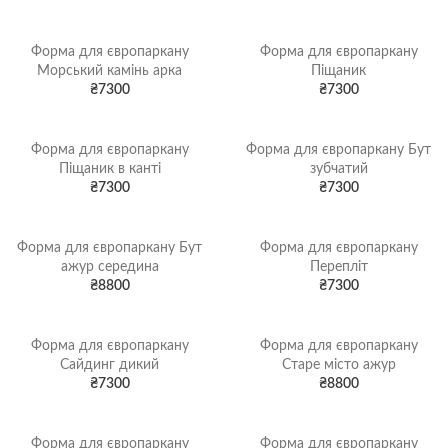
Форма для європаркану
Форма для європаркану
Морський камінь арка
Піщаник
₴
7300
₴
7300
Форма для європаркану
Форма для європаркану Бут
Піщаник в канті
зубчатий
₴
7300
₴
7300
Форма для європаркану Бут
Форма для європаркану
ажур середина
Перепліт
₴
8800
₴
7300
Форма для європаркану
Форма для європаркану
Сайдинг дикий
Старе місто ажур
₴
7300
₴
8800
Форма для європаркану
Форма для європаркану