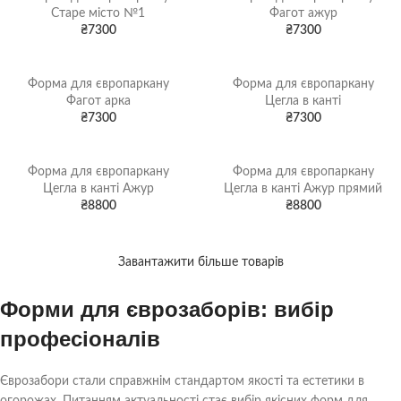
Старе місто №1
Фагот ажур
₴
7300
₴
7300
Форма для європаркану
Форма для європаркану
Фагот арка
Цегла в канті
₴
7300
₴
7300
Форма для європаркану
Форма для європаркану
Цегла в канті Ажур
Цегла в канті Ажур прямий
₴
8800
₴
8800
Завантажити більше товарів
Форми для єврозаборів: вибір
професіоналів
Єврозабори стали справжнім стандартом якості та естетики в