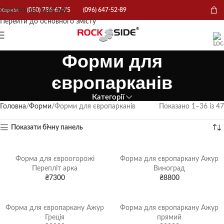
Перейти до навігації
Харків:
(050) 786-67-75
(096) 647-52-89
Перейти до основного змісту
Форми для
європарканів
Категорії
Головна
Форми
Форми для європарканів
Показано 1–36 із 47
Показати бічну панель
Форма для євроогорожі
Форма для європаркану Ажур
Перепліт арка
Виноград
₴
7300
₴
8800
Форма для європаркану Ажур
Форма для європаркану Ажур
Греція
прямий