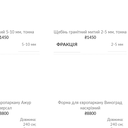
ий 5-10 мм, тонна
Щебінь гранітний митий 2-5 мм, тонна
1450
₴
1450
ФРАКЦІЯ
5-10 мм
2-5 мм
НАСИПНА
1,28 т/
1,28 т/
м3
м3
ЩІЛЬНІСТЬ
ВИД
Гранітний щебінь
Гранітний щебінь
вропаркану Ажур
Форма для європаркану Виноград
Щебінь
Щебінь
ЕННЯ
ВІДВАНТАЖЕННЯ
версал
наскрізний
насипом
насипом
8800
₴
8800
Довжина:
Довжина:
240 см;
240 см;