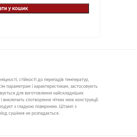
ати у кошик
іцності, стійкості до перепадів температур,
сім параметрам і характеристикам, застосовують
овується для виготовлення найскладніших
 виключить спотворення чітких меж конструкції.
продукт з гладкою поверхнею. Штамп з
ріод сушіння не розпадається.