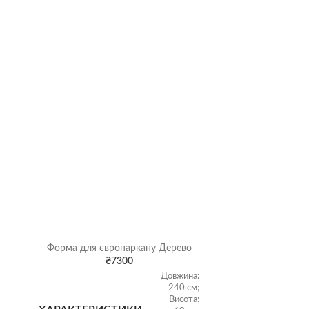
Форма для європаркану Дерево
Форма для
₴
7300
Довжина:
240 см;
Висота: