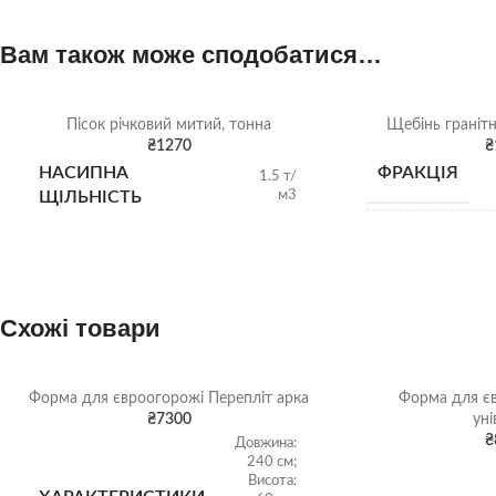
Вам також може сподобатися…
Пісок річковий митий, тонна
Щебінь гранітн
₴
1270
₴
НАСИПНА
ФРАКЦІЯ
1.5 т/
м3
ЩІЛЬНІСТЬ
НАСИПНА
ЩІЛЬНІСТЬ
Схожі товари
ВИД
Форма для євроогорожі Перепліт арка
Форма для є
ВІДВАНТАЖ
₴
7300
уні
₴
Довжина:
240 см;
Висота: