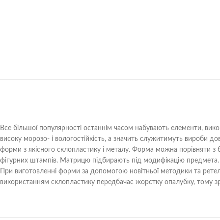
Все більшої популярності останнім часом набувають елементи, викон
високу морозо- і вологостійкість, а значить служитимуть вироби д
форми з якісного склопластику і металу. Форма можна порівняти з 
фігурних штампів. Матрицю підбирають під модифікацію предмета. Т
При виготовленні форми за допомогою новітньої методики та ретел
використанням склопластику передбачає жорстку опалубку, тому зра