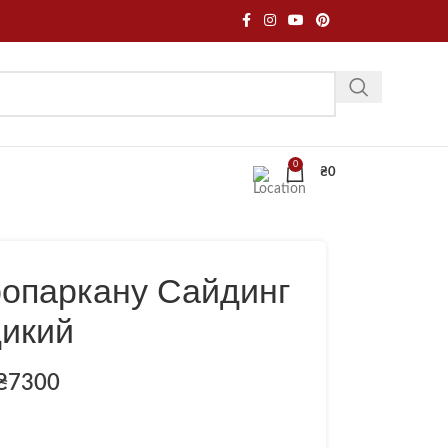
0
₴
0
ропаркану Сайдинг
дикий
₴
7300