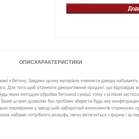
Дод
ОПИС
ХАРАКТЕРИСТИКИ
ані з бетону. Завдяки цьому матеріалу елементи декору набувають м
овго. Для того щоб отримати декоративний продукт, що відповідає в
будь-яким методом обробки бетонної суміші, тому з успіхом застос
акий штамп дозволяє без проблем зберегти будь-яку конфігурацію і
ьно перевірених у заводській лабораторії компонентів отримуємо 
зок набуває потрібного рельєфу, легко витягується з форми і за пе