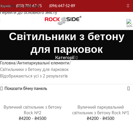
Перейти до навігації
Харків:
(050) 786-67-75
(096) 647-52-89
Перейти до основного змісту
Світильники з бетону
для парковок
Категорії
Головна
Антипаркувальні елементи
Світильники з бетону для парковок
Відображаються усі з 2 результатів
Показати бічну панель
Вуличний світильник з бетону
Вуличний паркувальний
Rock №2
світильник з бетону Rock №1
₴
4200
-
₴
4500
₴
4200
-
₴
4500