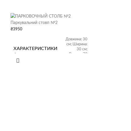
Паркувальний стовп №2
₴
3950
Довжина: 30
см; Ширина:
ХАРАКТЕРИСТИКИ
30 см;
Висота: 70
ФОРМИ
см; Вага: 10
кг
Розмір:
ХАРАКТЕРИСТИКИ
16х16х61 см;
СТОВПА
Вага: 14 кг
МАТЕРІАЛ
Склопластик + метал
ПРОДУКТИВНІСТЬ
1 шт./день