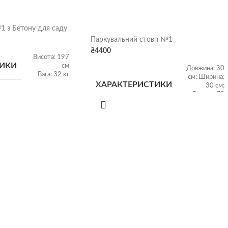
1 з Бетону для саду
Паркувальний стовп №1
₴
4400
Висота: 197
ТИКИ
см
Довжина: 30
Вага: 32 кг
см; Ширина:
ХАРАКТЕРИСТИКИ
30 см;
Висота: 70
ФОРМИ
см; Вага: 10
Сіра патина
,
кг
Колір
Розмір:
ХАРАКТЕРИСТИКИ
Харків
25х25х50 см;
СТОВПА
Вага: 45 кг;
МАТЕРІАЛ
Склопластик + метал
ПРОДУКТИВНІСТЬ
1 шт./день