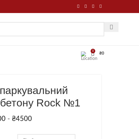
0
₴
0
 паркувальний
з бетону Rock №1
00
-
₴
4500