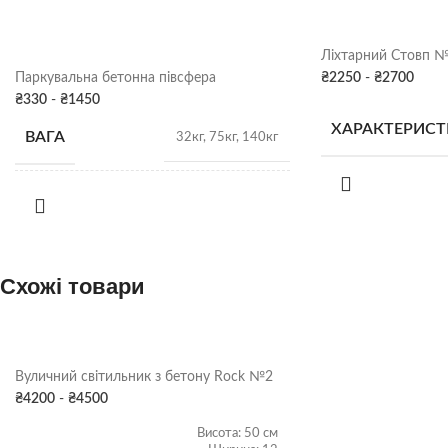
Ліхтарний Стовп №
Паркувальна бетонна півсфера
₴
2250
-
₴
2700
₴
330
-
₴
1450
ХАРАКТЕРИС
ВАГА
32кг, 75кг, 140кг
КОЛІР
ФАРБУВАННЯ
Сірий
,
Сіра патина
,
ЕЛЕМЕНТІВ
Жовтий
,
Художнє
ДЕКОРУ
фарбування
ПАРКУВАННЯ
Схожі товари
СКЛАД
РОЗМІРИ
19х38 см
,
25х50 см
,
32х60 см
ПІВСФЕРИ
Вуличний світильник з бетону Rock №2
СКЛАД
₴
4200
-
₴
4500
Харків
Висота: 50 см