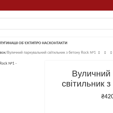
ЛУГИ
НАШІ ОБ`ЄКТИ
ПРО НАС
КОНТАКТИ
овок
Вуличний паркувальний світильник з бетону Rock №1
Вуличний
світильник 
₴
42