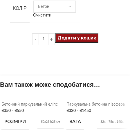
КОЛІР
Очистити
Додати у кошик
Вам також може сподобатися…
Бетонний паркувальний еліпс
Паркувальна бетонна півсфера
₴
350
-
₴
550
₴
330
-
₴
1450
РОЗМІРИ
ВАГА
50х23 h25 см
32кг, 75кг, 140кг