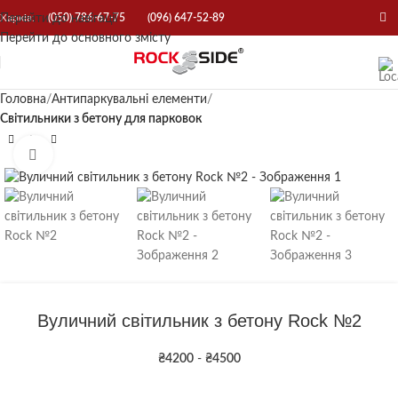
Перейти до навігації
Харків:
(050) 786-67-75
(096) 647-52-89
Перейти до основного змісту
Головна
Антипаркувальні елементи
Світильники з бетону для парковок
Натисніть, щоб збільшити
Вуличний світильник з бетону Rock №2
₴
4200
-
₴
4500