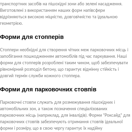
транспортних засобів на пішохідні зони або зелені насадження.
Виготовлені з використанням наших форм напівсфери
відрізняються високою міцністю, довговічністю та ідеальною
геометрією.
Форми для стопперів
Стоппери необхідні для створення чітких меж парковочних місць і
запобігання пошкодженням автомобілів під час паркування. Наші
форми для стопперів розроблені таким чином, щоб забезпечувати
рівномірний розподіл бетону, що гарантує відмінну стійкість і
довгий термін служби кожного стоппера.
Форми для парковочних стовпів
Парковочні стовпи служать для розмежування пішохідних і
автомобільних зон, а також позначення спеціалізованих
парковочних місць (наприклад, для інвалідів). Форми "Роксайд" для
парковочних стовпів забезпечують отримання стовпів ідеальної
форми і розміру, що в свою чергу гарантує їх надійну