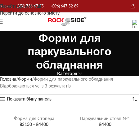
Перейти до навігації
Харків:
(050) 786-67-75
(096) 647-52-89
Перейти до основного змісту
Форми для
паркувального
обладнання
Категорії
Головна
Форми
Форми для паркувального обладнання
Відображаються усі з 3 результатів
Показати бічну панель
Форма для Стопера
Паркувальний стовп №1
₴
3150
-
₴
4400
₴
4400