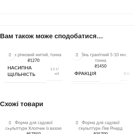
Вам також може сподобатися…
Пісок річковий митий, тонна
Щебінь гранітний 5-10 мм,
₴
1270
тонна
₴
1450
НАСИПНА
1.5 т/
ФРАКЦІЯ
м3
ЩІЛЬНІСТЬ
5-10 
НАСИПНА
1,28 
м
ЩІЛЬНІСТЬ
Схожі товари
ВИД
Гранітний щебі
Форма для садової
Форма для садової
скульптури Хлопчик із вазою
скульптури Лев Річард