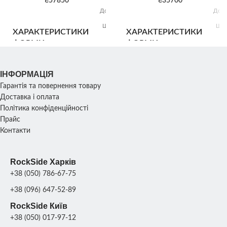
₴
57850
₴
35700
Щебі
ВІДВАНТАЖЕННЯ
Довжина:
Довж
насип
90 см;
4
Ширина:
Шир
ХАРАКТЕРИСТИКИ
ХАРАКТЕРИСТИКИ
70 см;
7
Висота:
Ви
ФОРМИ
ФОРМИ
100 см;
10
Вага: 25
Ва
кг;
ІНФОРМАЦІЯ
Гарантія та повернення товару
Розмір:
Ро
Доставка і оплата
ХАРАКТЕРИСТИКИ
ХАРАКТЕРИСТИКИ
60х60х90
30х4
Політика конфіденційності
см; Вага:
см; 
СКУЛЬПТУРИ
СКУЛЬПТУРИ
100 кг;
8
Прайс
Контакти
1 шт/
1
ПРОДУКТИВНІСТЬ
ПРОДУКТИВНІСТЬ
день
RockSide Харків
+38 (050) 786-67-75
МАТЕРІАЛ
МАТЕРІАЛ
Склопластик +
Склопласт
+38 (096) 647-52-89
поліуретан
поліур
ФОРМИ
ФОРМИ
RockSide Київ
+38 (050) 017-97-12