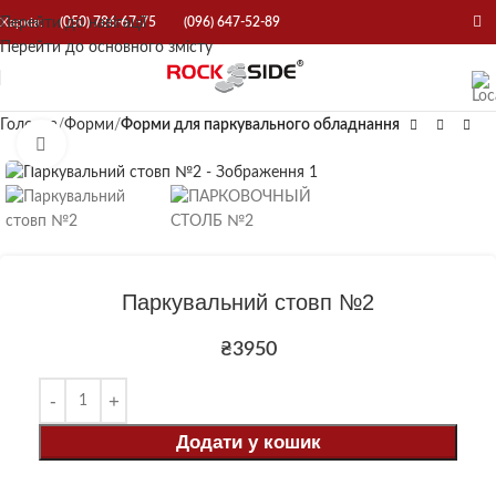
Перейти до навігації
Харків:
(050) 786-67-75
(096) 647-52-89
Перейти до основного змісту
Головна
Форми
Форми для паркувального обладнання
Натисніть, щоб збільшити
Паркувальний стовп №2
₴
3950
Додати у кошик