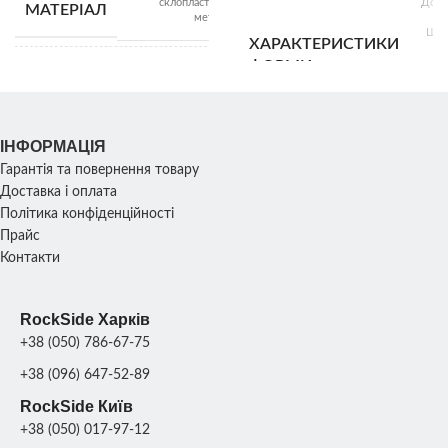
склопластик,
Довж
МАТЕРІАЛ
Щебінь
Щебі
ВІДВАНТАЖЕННЯ
ВІДВАНТАЖЕННЯ
метал
7
насипом
насип
Шир
ХАРАКТЕРИСТИКИ
7
Ви
ФОРМИ
Діаметр басейну:
9
РОЗМІР
внутрішній: 180 см;
Ваг
Зовнішній: 270 см;
ІНФОРМАЦІЯ
УПАКОВКА
Ро
Гарантія та повернення товару
ХАРАКТЕРИСТИКИ
60х6
2
КОМПЛЕКТУ
Доставка і оплата
см; 
піддони
СКУЛЬПТУРИ
ФОРМ
Політика конфіденційності
Прайс
Контакти
1
ПРОДУКТИВНІСТЬ
ВАГА КОМПЛЕКТУ
120
кг
ФОРМ
RockSide Харків
МАТЕРІАЛ
+38 (050) 786-67-75
Склопласт
1
поліур
ФОРМИ
ПРОДУКТИВНІСТЬ
шт./8
+38 (096) 647-52-89
днів
RockSide Київ
+38 (050) 017-97-12