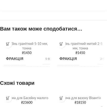
Вам також може сподобатися…
Щебінь гранітний 5-10 мм,
Щебінь гранітний митий 2-5
тонна
мм, тонна
₴
1450
₴
1450
ФРАКЦІЯ
ФРАКЦІЯ
5-10 мм
2-5 
НАСИПНА
НАСИПНА
1,28 т/
1,28 
м3
м
ЩІЛЬНІСТЬ
ЩІЛЬНІСТЬ
Схожі товари
ВИД
ВИД
Гранітний щебінь
Гранітний щебі
Форма для Басейну малого
Форма для вазону Візантія
₴
23600
₴
18150