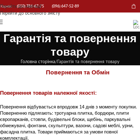
Перейти до навігації
Харків:
(050) 786-67-75
(096) 647-52-89
Перейти до основного змісту
Гарантія та повернення
товару
Головна сторінка
Гарантія та повернення товару
Повернення та Обмін
Повернення товарів належної якості: 
Повернення відбувається впродовж 14 днів з моменту покупки. 
Поверненню підлягають: тротуарна плитка, бордюри, плити 
європарканів, стовпи, будівельні блоки, щебінь, паркувальні 
обмежувачі, фонтани, скульптури, вазони, садові меблі, урни, 
фасадна плитка. Товари приймаються за умови повної 
комплектації.