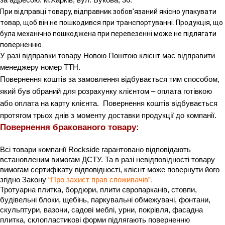
за адресою: м.Харків, вул. Букова, 36.
При відправці товару, відправник зобов’язаний якісно упакувати
товар, щоб він не пошкодився при транспортуванні. Продукція, що
була механічно пошкоджена при перевезенні може не підлягати
поверненню.
У разі відправки товару Новою Поштою клієнт має відправити 
менеджеру номер ТТН.
Повернення коштів за замовлення відбувається тим способом, 
який був обраний для розрахунку клієнтом – оплата готівкою 
або оплата на карту клієнта.  Повернення коштів відбувається 
протягом трьох днів з моменту доставки продукції до компанії.
Повернення бракованого товару: 
Всі товари компанії Rockside гарантовано відповідають 
встановленим вимогам ДСТУ. Та в разі невідповідності товару 
вимогам сертифікату відповідності, клієнт може повернути його 
згідно Закону 
“Про захист прав споживачів”
.
Тротуарна плитка, бордюри, плити європарканів, стовпи, 
будівельні блоки, щебінь, паркувальні обмежувачі, фонтани, 
скульптури, вазони, садові меблі, урни, покрівля, фасадна 
плитка, склопластикові форми підлягають поверненню 