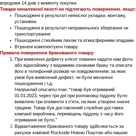
впродовж 14 днів з моменту покупки. 
Товари неналежної якості не підлягають поверненню, якщо:
Пошкоджені в результаті неякісної укладки, монтажу, 
установки.
Пошкоджені в результаті неправильного зберігання чи 
транспортування
Пошкоджені стихійним лихом та атмосферними опадами
Втрачені комплектуючі товару
Правила повернення бракованого товару:
При виявленні дефекту клієнт повинен надати нам фото 
або відеозйомку з видимими ознаками браку та описати 
його в телефонній розмові чи повідомленням: за яких 
умов був виявлений дефект, чи були механічні 
пошкодження і т.д.
Наприклад описати так
: “товар був отриманий 
01.01.2023, через три дні при розпаковці піддону було 
виявлено три елементи з п’яти, на яких утворені значні 
тріщини. Товар був доставлений службою доставки 
компанії виробника, переміщень піддону з часу його 
отримання не було.”
Відвантаження бракованого товару здійснюється за 
рахунок компанії Rockside Новою Поштою або нашою 