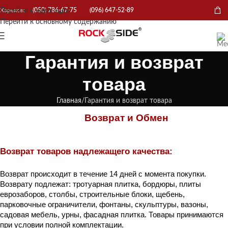
Перейти к навигации
Харьков:
(050) 786-67-75
(096) 647-52-89
Перейти к основному содержанию
Гарантия и возврат
товара
Главная
Гарантия и возврат товара
Возврат и Обмен
Возврат товаров надлежащего качества: 
Возврат происходит в течение 14 дней с момента покупки. 
Возврату подлежат: тротуарная плитка, бордюры, плиты 
еврозаборов, столбы, строительные блоки, щебень, 
парковочные ограничители, фонтаны, скульптуры, вазоны, 
садовая мебель, урны, фасадная плитка. Товары принимаются 
при условии полной комплектации.