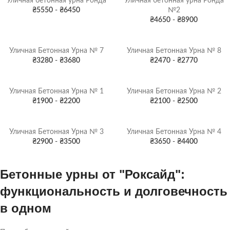
Уличная бетонная урна Ронда
Уличная бетонная урна Ронда
₴
5550
-
₴
6450
№2
₴
4650
-
₴
8900
Уличная Бетонная Урна № 7
Уличная Бетонная Урна № 8
₴
3280
-
₴
3680
₴
2470
-
₴
2770
Уличная Бетонная Урна № 1
Уличная Бетонная Урна № 2
₴
1900
-
₴
2200
₴
2100
-
₴
2500
Уличная Бетонная Урна № 3
Уличная Бетонная Урна № 4
₴
2900
-
₴
3500
₴
3650
-
₴
4400
Бетонные урны от "Роксайд":
функциональность и долговечность
в одном