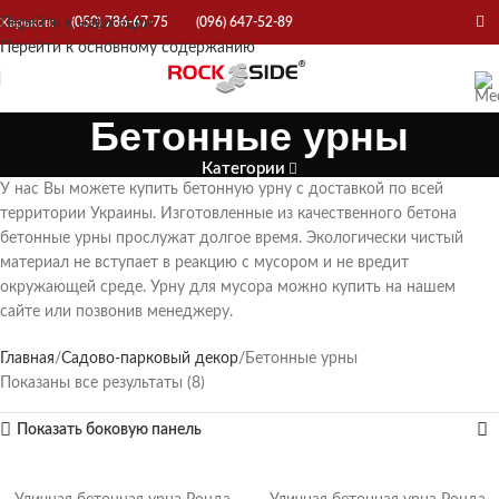
Перейти к навигации
Харьков:
(050) 786-67-75
(096) 647-52-89
Перейти к основному содержанию
Бетонные урны
Категории
У нас Вы можете купить бетонную урну с доставкой по всей
территории Украины. Изготовленные из качественного бетона
бетонные урны прослужат долгое время. Экологически чистый
материал не вступает в реакцию с мусором и не вредит
окружающей среде. Урну для мусора можно купить на нашем
сайте или позвонив менеджеру.
Главная
Садово-парковый декор
Бетонные урны
Показаны все результаты (8)
Показать боковую панель