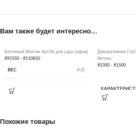
Вам также будет интересно…
Бетонный Фонтан Арт.06 для сада (парка)
Декоративная Стат
₴
92350
-
₴
110850
бетона
₴
1300
-
₴
1500
ВЕС
Н/Д
ХАРАКТЕРИС
Высота: 240 см; Диаметр
фонтана: 150 см;
Внутренний диаметр
РАЗМЕРЫ
бассейна: 300 см;
Внешний диаметр
бассейна: 420 см
ПОКРАСКА
Похожие товары
ДЕКОРА
КОЛИЧЕСТВО