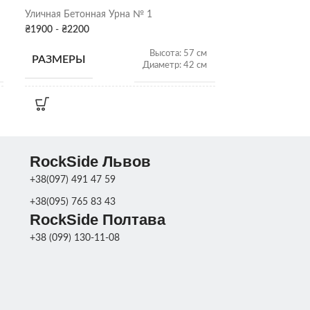
Уличная Бетонная Урна № 1
₴
1900
-
₴
2200
Уличная Бетонн
₴
2100
-
₴
2500
Высота: 57 см
РАЗМЕРЫ
Диаметр: 42 см
РАЗМЕРЫ
ВЕС
61 кг
ВЕС
ПОКРАСКА
Серая патина
,
RockSide Львов
Цвет
ДЕКОРА
ПОКРАСКА
+38(097) 491 47 59
ДЕКОРА
+38(095) 765 83 43
СКЛАД
Харьков
RockSide Полтава
СКЛАД
+38 (099) 130-11-08