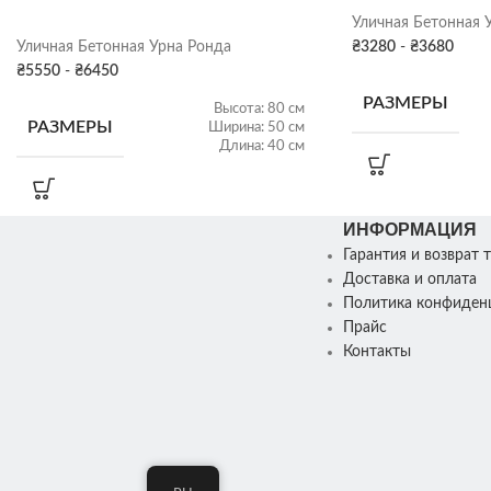
7
ПОДДОНОВ ДЛЯ
Уличная Бетонная 
шт.
ТРАНСПОРТИРОВКИ
СКЛАД
Уличная Бетонная Урна Ронда
₴
3280
-
₴
3680
₴
5550
-
₴
6450
РАЗМЕРЫ
Поставляется в
Высота: 80 см
ДОСТАВКА
разобранном виде
РАЗМЕРЫ
Ширина: 50 см
Длина: 40 см
ВЕС
ПОКРАСКА
Серая патина
,
ПОКРАСКА ДЕКОРА
Бетон
,
Цвет
Цвет
ДЕКОРА
ИНФОРМАЦИЯ
Гарантия и возврат 
ПОКРАСКА ДЕ
Доставка и оплата
СКЛАД
Харьков
МАТЕРИАЛ
Бетон
Политика конфиден
Прайс
СКЛАД
Контакты
Фонтан парковый
,
НАЗНАЧЕНИЕ
Фонтан садовый
СКЛАД
Харьков