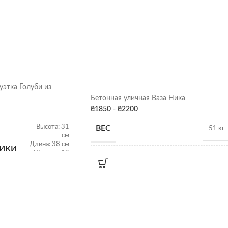
уэтка Голуби из
Бетонная уличная Ваза Ника
₴
1850
-
₴
2200
Высота: 31
ВЕС
51 кг
см
Длина: 38 см
ТИКИ
Ширина: 19
РАЗМЕРЫ
см
38см х 46-76Д
Вес: 10 кг
ПОКРАСКА
Серая патина
,
Серая патина
,
Цвет
ДЕКОРА
Цвет