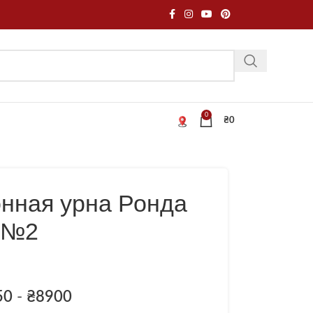
0
₴
0
онная урна Ронда
№2
50
-
₴
8900