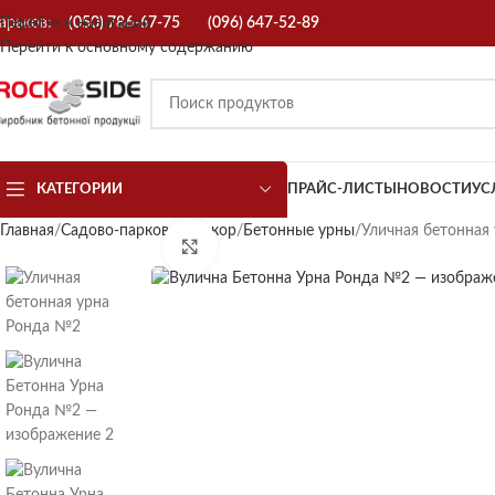
арьков:
Перейти к навигации
(050) 786-67-75
(096) 647-52-89
Перейти к основному содержанию
КАТЕГОРИИ
ПРАЙС-ЛИСТЫ
НОВОСТИ
УС
Главная
Садово-парковый декор
Бетонные урны
Уличная бетонная
Нажмите, чтобы увеличить