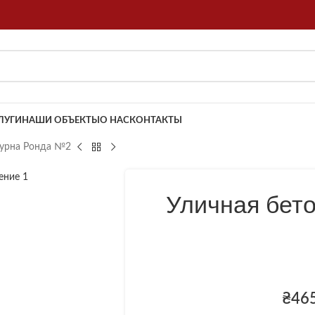
ЛУГИ
НАШИ ОБЪЕКТЫ
О НАС
КОНТАКТЫ
 урна Ронда №2
Уличная бет
₴
46