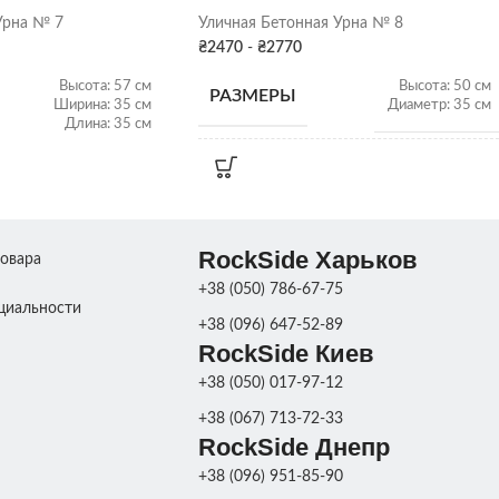
Урна № 7
Уличная Бетонная Урна № 8
Харьков
₴
2470
-
₴
2770
Высота: 57 см
Высота: 50 см
РАЗМЕРЫ
Ширина: 35 см
Диаметр: 35 см
Длина: 35 см
ВЕС
45 кг
80 кг
ПОКРАСКА ДЕКОРА
Бетон
,
Цвет
RockSide Харьков
товара
КОРА
Бетон
,
Цвет
+38 (050) 786-67-75
циальности
СКЛАД
Харьков
+38 (096) 647-52-89
Харьков
RockSide Киев
+38 (050) 017-97-12
+38 (067) 713-72-33
RockSide Днепр
+38 (096) 951-85-90