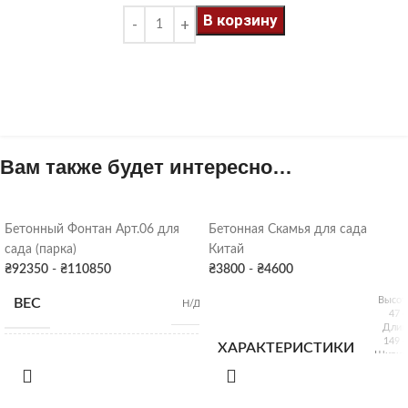
В корзину
Вам также будет интересно…
Бетонный Фонтан Арт.06 для
Бетонная Скамья для сада
сада (парка)
Китай
₴
92350
-
₴
110850
₴
3800
-
₴
4600
Высот
ВЕС
Н/Д
47 
Длин
149 
ХАРАКТЕРИСТИКИ
Ширин
Высота: 240 см;
44 
Диаметр фонтана:
Вес: 1
150 см; Внутренний
РАЗМЕРЫ
диаметр бассейна: