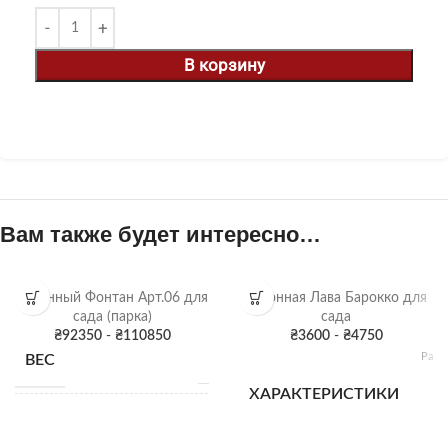
В корзину
Вам также будет интересно…
Бетонный Фонтан Арт.06 для
Бетонная Лава Барокко для
сада (парка)
сада
₴
92350
-
₴
110850
₴
3600
-
₴
4750
Разм
ВЕС
Н/Д
4
15
ХАРАКТЕРИСТИКИ
32
В
Высота: 240 см;
138
Диаметр фонтана: