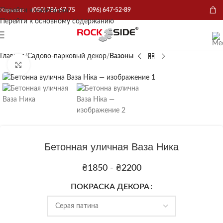
Перейти к навигации
Харьков:
(050) 786-67-75
(096) 647-52-89
Перейти к основному содержанию
Главная
Садово-парковый декор
Вазоны
Нажмите, чтобы увеличить
Бетонная уличная Ваза Ника
₴
1850
-
₴
2200
ПОКРАСКА ДЕКОРА