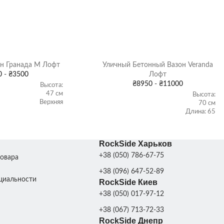
Диаметр фонтана:
Диаметр фонтана:
100 см; Внутренний
100 см; Внутренний
РАЗМЕРЫ
диаметр бассейна:
диаметр бассейна:
180 см; Внешний
180 см; Внешний
диаметр бассейна:
диаметр бассейна:
270 см
270 см;
н Гранада M Лофт
Уличный Бетонный Вазон Veranda
0
-
₴
3500
Лофт
О
КОЛ-ВО ПОДДОНОВ
3-
4
₴
8950
-
₴
11000
Высота:
ДЛЯ
ДЛЯ
4
шт.
47 см
Высота:
шт.
ИРОВКИ
ТРАНСПОРТИРОВКИ
Верхняя
70 см
ширина:
Длина: 65
55 см
см
ТИКИ
Нижняя
Ширина:
Поставляется в
Поставляется в
ХАРАКТЕРИСТИКИ
ДОСТАВКА
ширина:
65 см
разобранном виде
разобранном виде
RockSide Харьков
47 см
Об'ем:
Об'ем: 81
214 л
+38 (050) 786-67-75
товара
л
Вес: 315
ПОКРАСКА
Серая патина
,
Серая патина
,
+38 (096) 647-52-89
кг
Цвет
Цвет
ДЕКОРА
циальности
RockSide Киев
100 кг
+38 (050) 017-97-12
ЦВЕТ ВАЗОНА
Бетон
,
Цвет
+38 (067) 713-72-33
МАТЕРИАЛ
Бетон
Бетон
RockSide Днепр
Бетон
,
Серый гранит
,