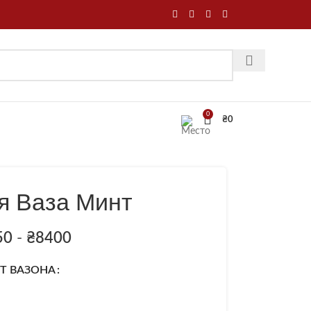
0
₴
0
я Ваза Минт
50
-
₴
8400
Т ВАЗОНА