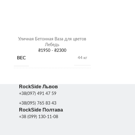
КОЛИЧЕСТВО
1
ПОДДОНОВ ДЛЯ
шт.
ТРАНСПОРТИРОВКИ
Уличная Бетонная Ваза для цветов
Уличный Бе
Лебедь
₴
Поставляется в
ДОСТАВКА
₴
1950
-
₴
2300
разобранном виде
ВЕС
ВЕС
44 кг
ПОКРАСКА
Серая патина
,
РАЗМЕРЫ
Цвет
ДЕКОРА
РАЗМЕРЫ
53 см
RockSide Львов
ПОКРАСК
+38(097) 491 47 59
МАТЕРИАЛ
Бетон
ПОКРАСКА
ДЕКОРА
Серая патина
,
+38(095) 765 83 43
Цвет
ДЕКОРА
RockSide Полтава
СКЛАД
Харьков
+38 (099) 130-11-08