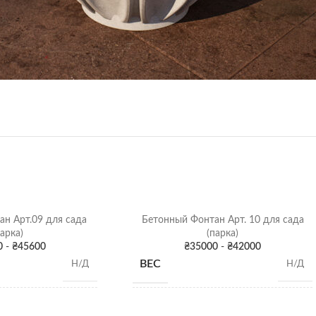
н Арт.09 для сада
Бетонный Фонтан Арт. 10 для сада
парка)
(парка)
0
-
₴
45600
₴
35000
-
₴
42000
ВЕС
Н/Д
Н/Д
Высота: 200 см;
Высота: 220 см;