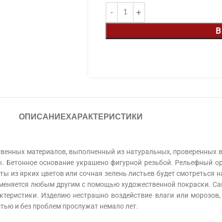
В
ОПИСАНИЕ
ХАРАКТЕРИСТИКИ
ственных материалов, выполненный из натуральных, проверенных
ы. Бетонное основание украшено фигурной резьбой. Рельефный о
ы из ярких цветов или сочная зелень листьев будет смотреться н
о меняется любым другим с помощью художественной покраски. Са
ктеристики. Изделию нестрашно воздействие влаги или морозов,
тью и без проблем прослужат немало лет.