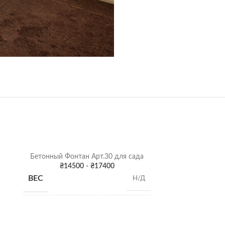
Бетонный Фонтан Арт.30 для сада
₴
14500
-
₴
17400
ВЕС
Н/Д
Высота: 140 см;
РАЗМЕР
Диаметр фонтана: 90 см