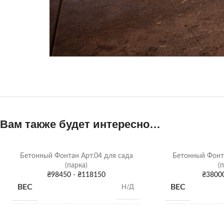
Вам также будет интересно…
Бетонный Фонтан Арт.04 для сада
Бетонный Фонта
(парка)
(
₴
98450
-
₴
118150
₴
3800
ВЕС
ВЕС
Н/Д
Диаметр: 1-ша чаша: