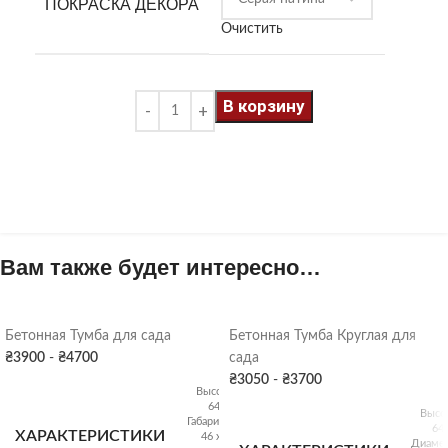
ПОКРАСКА ДЕКОРА
Очистить
В корзину
Вам также будет интересно…
Бетонная Тумба для сада
Бетонная Тумба Круглая для
₴
3900
-
₴
4700
сада
₴
3050
-
₴
3700
Высота:
64 см
Высо
Габариты:
64
ХАРАКТЕРИСТИКИ
46 х 46
Диамет