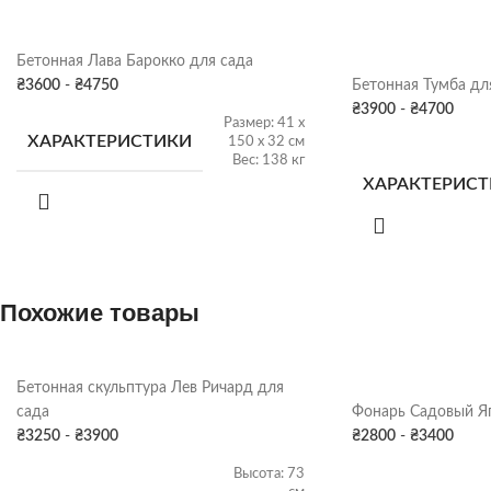
Бетонная Лава Барокко для сада
₴
3600
-
₴
4750
Бетонная Тумба дл
₴
3900
-
₴
4700
Размер: 41 х
ХАРАКТЕРИСТИКИ
150 х 32 см
Вес: 138 кг
ХАРАКТЕРИС
ПОКРАСКА
Серая патина
,
Цвет
ДЕКОРА
ПОКРАСКА
Похожие товары
ДЕКОРА
СКЛАД
Харьков
СКЛАД
Бетонная скульптура Лев Ричард для
сада
Фонарь Садовый Яп
₴
3250
-
₴
3900
₴
2800
-
₴
3400
Высота: 73