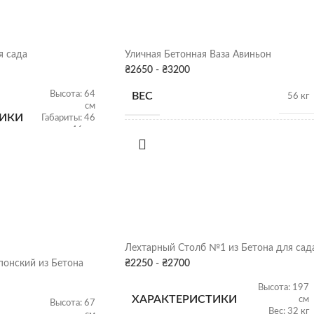
я сада
Уличная Бетонная Ваза Авиньон
₴
2650
-
₴
3200
Высота: 64
ВЕС
56 кг
см
ТИКИ
Габариты: 46
х 46 см
РАЗМЕРЫ
Вес: 165 кг
68см х 49Д
ПОКРАСКА
Серая патина
,
Серая патина
,
Цвет
Цвет
ДЕКОРА
Харьков
Лехтарный Столб №1 из Бетона для сад
онский из Бетона
₴
2250
-
₴
2700
Высота: 197
ХАРАКТЕРИСТИКИ
см
Высота: 67
Вес: 32 кг