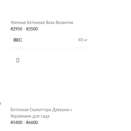
Уличная Бетонная Ваза Византия
₴
2950
-
₴
3500
ВЕС
80 кг
РАЗМЕРЫ
65см х 60Д
ПОКРАСКА
Серая патина
,
Цвет
ДЕКОРА
а
Бетонная Скульптура Девушка с
Бетонная Скуль
Корзинами для сада
₴
17250
-
₴
2130
₴
5400
-
₴
6600