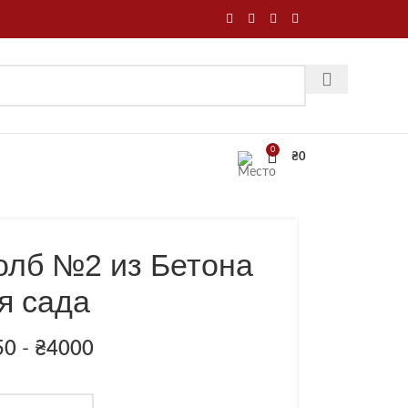
0
₴
0
олб №2 из Бетона
я сада
50
-
₴
4000