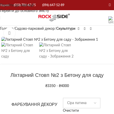
Перейти до навігації
Харків:
(050) 786-67-75
(096) 647-52-89
Перейти до основного змісту
Головна
Садово-парковий декор
Скульптури
Натисніть, щоб збільшити
Ліхтарний Стовп №2 з Бетону для саду
₴
3350
-
₴
4000
ФАРБУВАННЯ ДЕКОРУ
Очистити