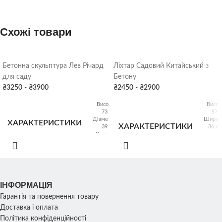
ФАРБУВАННЯ
Сіра патина
,
ФАРБУВАННЯ
Колір
Сіра пати
ДЕКОРУ
Схожі товари
Кол
ДЕКОРУ
СКЛАД
Харків
Бетонна скульптура Лев Річард
Ліхтар Садовий Китайський з
СКЛАД
Харк
для саду
Бетону
₴
3250
-
₴
3900
₴
2450
-
₴
2900
Висота:
Висот
73 см
57 
Діаметр:
Ширин
ХАРАКТЕРИСТИКИ
ХАРАКТЕРИСТИКИ
39 см
36 х 
Вага: 80
кг
Вага: 
ФАРБУВАННЯ
Сіра патина
,
КОЛІР
Сіра патина
,
За бажанн
Колір
ДЕКОРУ
ІНФОРМАЦІЯ
Гарантія та повернення товару
Доставка і оплата
СКЛАД
Харк
СКЛАД
Харків
Політика конфіденційності