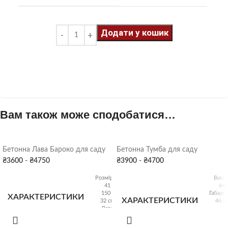
Додати у кошик
Вам також може сподобатися…
Бетонна Лава Бароко для саду
Бетонна Тумба для саду
₴
3600
-
₴
4750
₴
3900
-
₴
4700
Розмір:
Висот
41 х
64 
150 х
Габарит
ХАРАКТЕРИСТИКИ
ХАРАКТЕРИСТИКИ
32 см
46 х 
Вага:
138 кг
Вага: 1