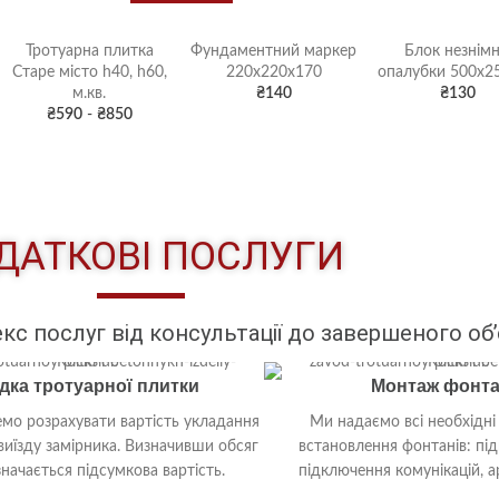
Тротуарна плитка
Фундаментний маркер
Блок незнімн
Старе місто h40, h60,
220х220х170
опалубки 500х2
м.кв.
₴
140
₴
130
₴
590
-
₴
850
ДАТКОВІ ПОСЛУГИ
 послуг від консультації до завершеного об’
дка тротуарної плитки
Монтаж фонта
о розрахувати вартість укладання
Ми надаємо всі необхідні
виїзду замірника. Визначивши обсяг
встановлення фонтанів: під
значається підсумкова вартість.
підключення комунікацій, ар