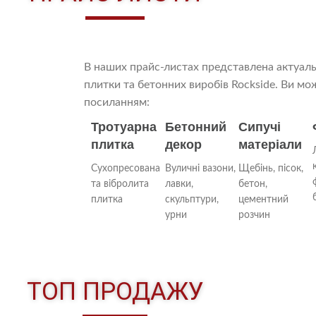
В наших прайс-листах представлена актуаль
плитки та бетонних виробів Rockside. Ви м
посиланням:
Тротуарна
Бетонний
Сипучі
плитка
декор
матеріали
Сухопресована
Вуличні вазони,
Щебінь, пісок,
та вібролита
лавки,
бетон,
плитка
скульптури,
цементний
урни
розчин
ТОП ПРОДАЖУ