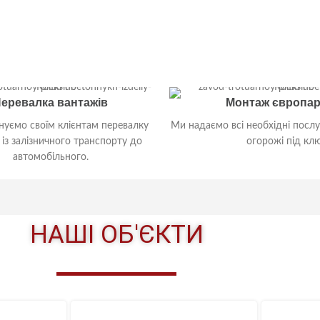
ьше
Дізнатись більше
еревалка вантажів
Монтаж європар
уємо своїм клієнтам перевалку
Ми надаємо всі необхідні послу
 із залізничного транспорту до
огорожі під клю
автомобільного.
Дізнатись більше
ьше
НАШІ ОБ'ЄКТИ