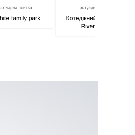
ротуарна плитка
Тротуарна плитка
ite family park
Котеджний комплекс
River Park