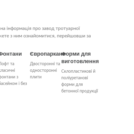
на інформація про завод тротуарної
ожете з ним ознайомитися, перейшовши за
Фонтани
Європаркани
Форми для
виготовлення
Лофт та
Двосторонні та
класичні
односторонні
Склопластикові й
фонтани з
плити
поліуретанові
басейном і без
форми для
бетонної продукції