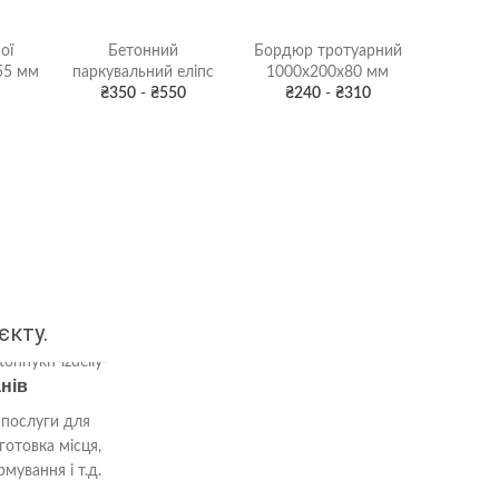
ої
Бетонний
Бордюр тротуарний
Перегор
55 мм
паркувальний еліпс
1000х200х80 мм
бетонни
₴
350
-
₴
550
₴
240
-
₴
310
єкту.
нів
 послуги для
готовка місця,
мування і т.д.