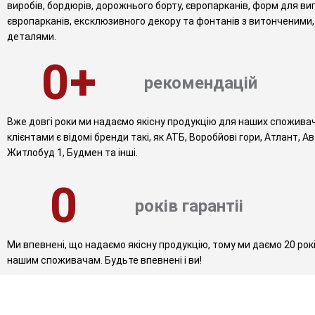
виробів, бордюрів, дорожнього борту, європарканів, форм для в
європарканів, ексклюзивного декору та фонтанів з витонченими
деталями.
0
+
рекомендацій
Вже довгі роки ми надаємо якісну продукцію для наших спожива
клієнтами є відомі бренди такі, як АТБ, Воробйові гори, Атлант, А
Житлобуд 1, Будмен та інші.
0
років гарантіі
Ми впевнені, що надаємо якісну продукцію, тому ми даємо 20 рокі
нашим споживачам. Будьте впевнені і ви!