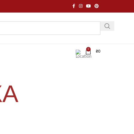
0
₴
0
КА