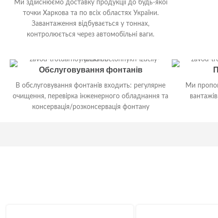
Ми здійснюємо доставку продукції до будь-якої
точки Харкова та по всіх областях України.
Дізнатись біл
Завантаження відбувається у тоннах,
контролюється через автомобільні ваги.
Дізнатись більше
Обслуговування фонтанів
П
В обслуговування фонтанів входить: регулярне
Ми пропон
очищення, перевірка інженерного обладнання та
вантажів
консервація/розконсервація фонтану
Дізнатись більше
Дізнатись біл