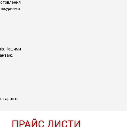
иготовлення
, ажурними
чів. Нашими
вантаж,
в гарантії
ПРАЙС ЛИСТИ