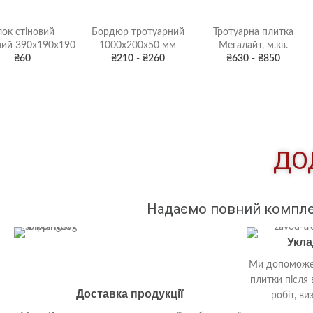
ок стіновий
Бордюр тротуарний
Тротуарна плитка
ний 390х190х190
1000х200х50 мм
Мегалайт, м.кв.
₴
60
₴
210
-
₴
260
₴
630
-
₴
850
ДО
Надаємо повний комплекс
Укла
Ми допоможем
плитки після 
Доставка продукції
робіт, ви