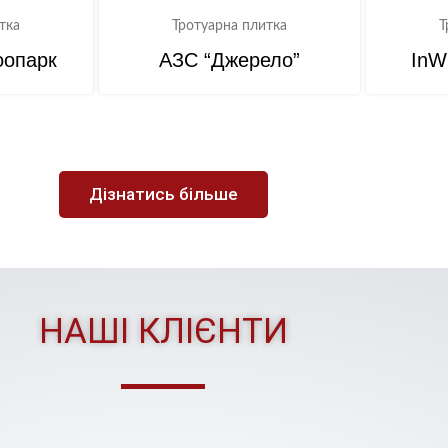
тка
Тротуарна плитка
Т
оопарк
АЗС “Джерело”
InWh
Дізнатись більше
НАШІ КЛІЄНТИ