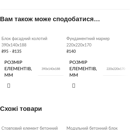
Вам також може сподобатися…
Блок фасадний колотий
Фундаментний маркер
390х140х188
220х220х170
₴
95
-
₴
135
₴
140
РОЗМІР
РОЗМІР
ЕЛЕМЕНТІВ,
ЕЛЕМЕНТІВ,
390х140х188
220х220х170
ММ
ММ
КІЛЬК. У
КІЛЬК. У
84
100
штуки
штук
ПІДДОНІ
ПІДДОНІ
Схожі товари
ВАГА
ВАГА
14 кг/шт
12.5 кг/шт
Стовповий елемент бетонний
Модульний бетонний блок