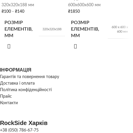
320х320х188 мм
600х600х600 мм
ВИТРАТА
12,5шт/м.кв
₴
100
-
₴
140
₴
1850
РОЗМІР
РОЗМІР
Сірий
,
Оливковий
,
600 х 600 х
КОЛІР
ЕЛЕМЕНТІВ,
ЕЛЕМЕНТІВ,
320х320х188
Коричневий
,
Чорний
600 мм
ММ
ММ
СКЛАД
Харків
КІЛЬК. У ПІДДОНІ
ВАГА
60
520 кг
ІНФОРМАЦІЯ
ВАГА
14 кг/шт
Гарантія та повернення товару
Доставка і оплата
Політика конфіденційності
Сірий
,
Оливковий
,
КОЛІР
Прайс
Коричневий
Контакти
СКЛАД
Харків
RockSide Харків
+38 (050) 786-67-75