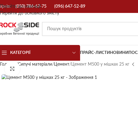
арків:
Перейти до навігації
(050) 786-67-75
(096) 647-52-89
Перейти до основного змісту
КАТЕГОРІЇ
ПРАЙС-ЛИСТИ
НОВИНИ
ПОС
Головна
Сипучі матеріали
Цемент
Цемент М500 у мішках 25 кг
Натисніть, щоб збільшити