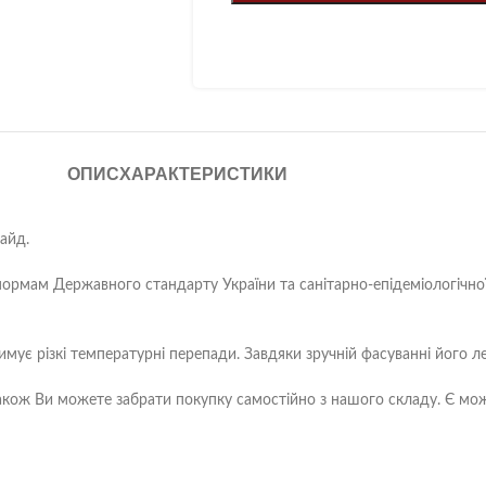
ОПИС
ХАРАКТЕРИСТИКИ
айд.
ормам Державного стандарту України та санітарно-епідеміологічної 
тримує різкі температурні перепади. Завдяки зручній фасуванні його л
ож Ви можете забрати покупку самостійно з нашого складу. Є можли