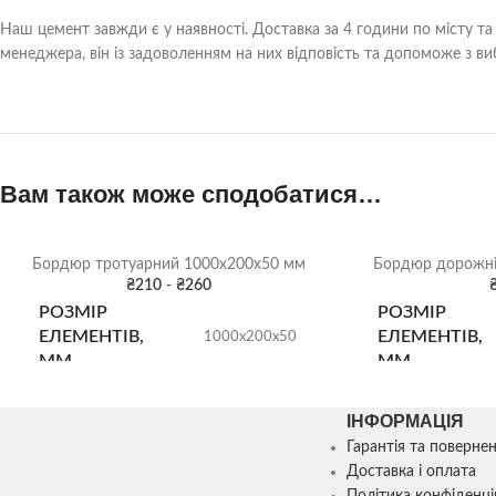
Наш цемент завжди є у наявності. Доставка за 4 години по місту та
менеджера, він із задоволенням на них відповість та допоможе з в
Вам також може сподобатися…
Бордюр тротуарний 1000х200х50 мм
Бордюр дорожні
₴
210
-
₴
260
РОЗМІР
РОЗМІР
ЕЛЕМЕНТІВ,
ЕЛЕМЕНТІВ,
1000х200х50
ММ
ММ
ІНФОРМАЦІЯ
КІЛЬК. У ПІДДОНІ
КІЛЬК. У ПІ
66 шт.
Гарантія та поверне
Доставка і оплата