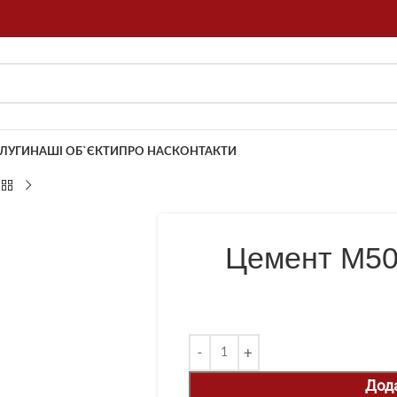
ЛУГИ
НАШІ ОБ`ЄКТИ
ПРО НАС
КОНТАКТИ
Цемент М500
Дод