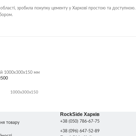
 області, зробила покупку цементу у Харкові простою та доступною.
ибором.
й 1000х300х150 мм
₴
500
1000х300х150
RockSide Харків
ДДОНІ
18 шт.
+38 (050) 786-67-75
ння товару
+38 (096) 647-52-89