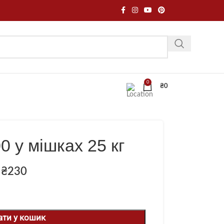
0
₴
0
 у мішках 25 кг
₴
230
ати у кошик