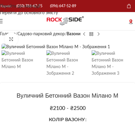
Перейти до навігації
Харків:
(050) 786-67-75
(096) 647-52-89
Перейти до основного змісту
Головна
Садово-парковий декор
Вазони
Натисніть, щоб збільшити
Вуличний Бетонний Вазон Мілано М
₴
2100
-
₴
2500
КОЛІР ВАЗОНУ