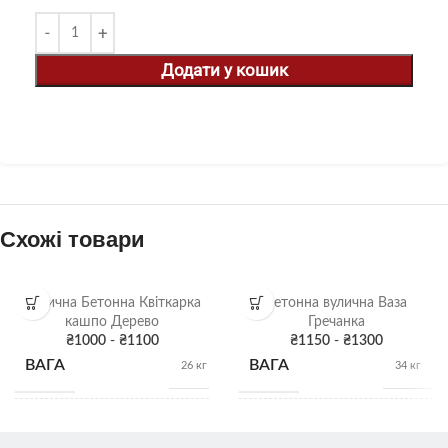
Додати у кошик
Схожі товари
Вулична Бетонна Квіткарка
Бетонна вулична Ваза
кашпо Дерево
Гречанка
₴
1000
-
₴
1100
₴
1150
-
₴
1300
ВАГА
ВАГА
26 кг
34 кг
РОЗМІРИ
РОЗМІРИ
25 х 37 х 30 см
40см х 38Д