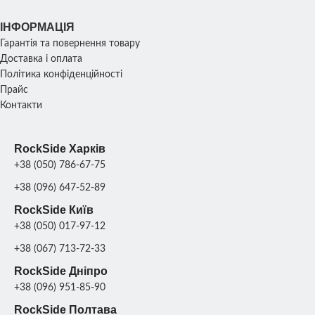
ІНФОРМАЦІЯ
Сіра
Сіра
ФАРБУВАННЯ
ФАРБУВАННЯ
патина
,
патина
,
Гарантія та повернення товару
ДЕКОРУ
ДЕКОРУ
Колір
Колір
Доставка і оплата
Політика конфіденційності
Прайс
Вазони
для
Контакти
дому
,
Вазони
ПРИЗНАЧЕННЯ
для
ВАЗОНА
офісу
,
RockSide Харків
Вазони
+38 (050) 786-67-75
для
подвір'я
+38 (096) 647-52-89
RockSide Київ
+38 (050) 017-97-12
+38 (067) 713-72-33
RockSide Дніпро
+38 (096) 951-85-90
RockSide Полтава