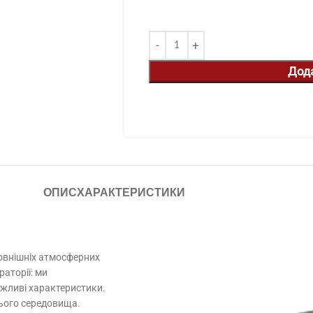
Дод
ОПИС
ХАРАКТЕРИСТИКИ
зовнішніх атмосферних
аторії: ми
важливі характеристики.
нього середовища.