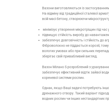
Вазони виготовляються із застосуванням
На відміну від традиційної сталевої арма
всій масі бетону, створюючи мікрострукту
мінімізує утворення мікротріщин під час 
підвищує стійкість виробу до навантажень
забезпечує довговічність і стійкість до 
Фіброволокно не піддається корозії, тому
вологих умовах або при сильних перепад
зберігає свій привабливий вигляд.
Вазон Мілано S розроблений з урахування
забезпечує ефективний відтік зайвої вод
кореневої системи рослин.
Однак, якщо Ваші задачі потребують інш
дренажного отвору. Такий варіант підход
водних рослин чи інших нестандартних пр