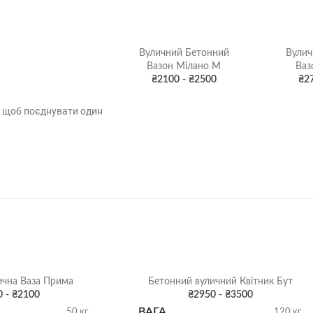
Вуличний Бетонний
Вулич
Вазон Мілано М
Ваз
₴
2100
-
₴
2500
₴
2
но, щоб поєднувати один
ична Ваза Прима
Бетонний вуличний Квітник Бут
0
-
₴
2100
₴
2950
-
₴
3500
ВАГА
50 кг
120 кг