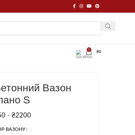
0
₴
0
Бетонний Вазон
лано S
50
-
₴
2200
ІР ВАЗОНУ