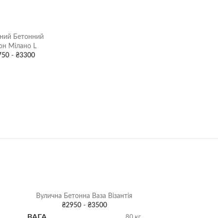
ний Бетонний
он Мілано L
750
-
₴
3300
Вулична Бетонна Ваза Візантія
Бетонний 
₴
2950
-
₴
3500
₴
ВАГА
80 кг