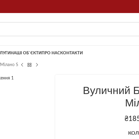
ЛУГИ
НАШІ ОБ`ЄКТИ
ПРО НАС
КОНТАКТИ
 Мілано S
Вуличний 
Мі
₴
18
КОЛ