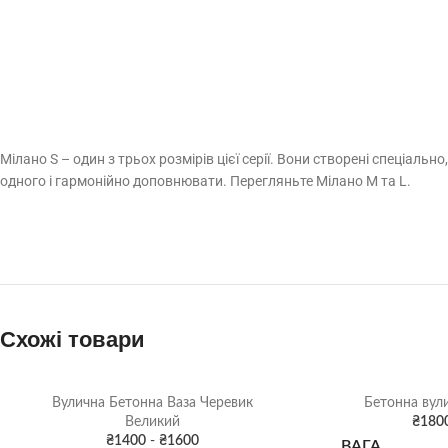
Мілано S – один з трьох розмірів цієї серії. Вони створені спеціаль
одного і гармонійно доповнювати. Перегляньте Мілано M та L.
Схожі товари
Вулична Бетонна Ваза Черевик
Бетонна вул
Великий
₴
180
₴
1400
-
₴
1600
ВАГА