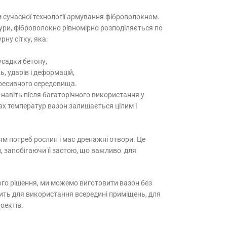
 сучасної технології армування фіброволокном.
тури, фіброволокно рівномірно розподіляється по
рну сітку, яка:
усадки бетону,
, ударів і деформацій,
агресивного середовища.
 навіть після багаторічного використання у
ах температур вазон залишається цілим і
м потреб рослин і має дренажні отвори. Це
и, запобігаючи її застою, що важливо для
ого рішення, ми можемо виготовити вазон без
ить для використання всередині приміщень, для
оектів.