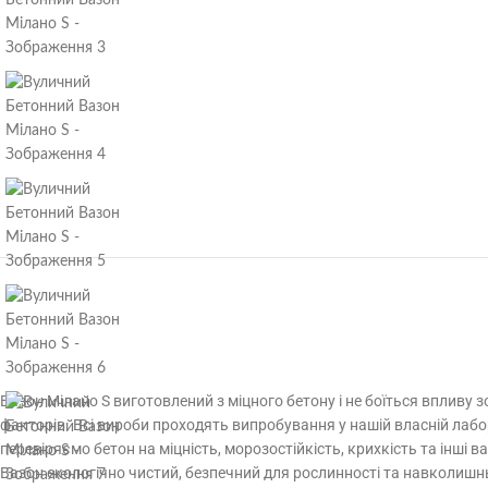
Вазон Мілано S виготовлений з міцного бетону і не боїться впливу 
факторів. Всі вироби проходять випробування у нашій власній лабор
перевіряємо бетон на міцність, морозостійкість, крихкість та інші 
Вазон екологічно чистий, безпечний для рослинності та навколиш