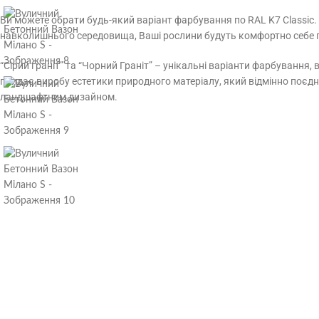
Ви можете обрати будь-який варіант фарбування по RAL K7 Classic
навколишнього середовища, Ваші рослини будуть комфортно себе 
“Сірий граніт” та “Чорний Граніт” – унікальні варіанти фарбування,
придає виробу естетики природного матеріалу, який відмінно поєд
ландшафтним дизайном.