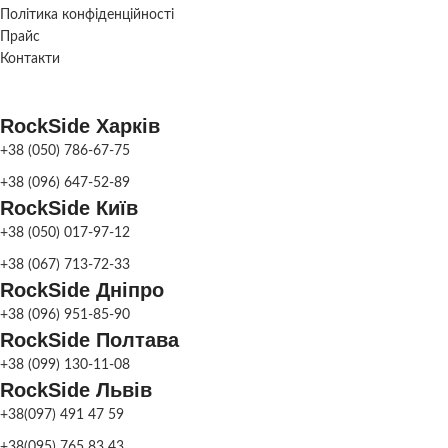
Політика конфіденційності
Бетон
,
Сірий граніт
,
Бетон
,
Сірий грані
КОЛІР
КОЛІР
Чорний граніт
,
Чорний грані
Прайс
Фонтан
Коричневий граніт
,
Коричневий грані
ВАЗОНУ
ВАЗОНУ
парковий
,
ПРИЗНАЧЕННЯ
Контакти
Колір
Колі
Фонтан
садовий
RockSide Харків
СКЛАД
Харків
+38 (050) 786-67-75
+38 (096) 647-52-89
RockSide Київ
+38 (050) 017-97-12
+38 (067) 713-72-33
RockSide Дніпро
+38 (096) 951-85-90
RockSide Полтава
+38 (099) 130-11-08
RockSide Львів
+38(097) 491 47 59
+38(095) 765 83 43