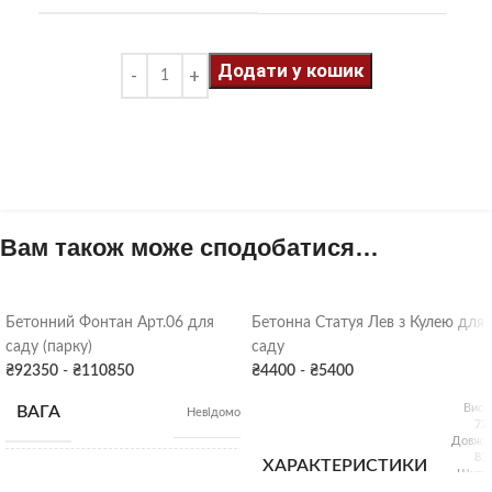
Додати у кошик
Вам також може сподобатися…
Бетонний Фонтан Арт.06 для
Бетонна Статуя Лев з Кулею для
саду (парку)
саду
₴
92350
-
₴
110850
₴
4400
-
₴
5400
Висо
ВАГА
Невідомо
72
Довжин
83
ХАРАКТЕРИСТИКИ
Ширин
Висота: 240 см;
26