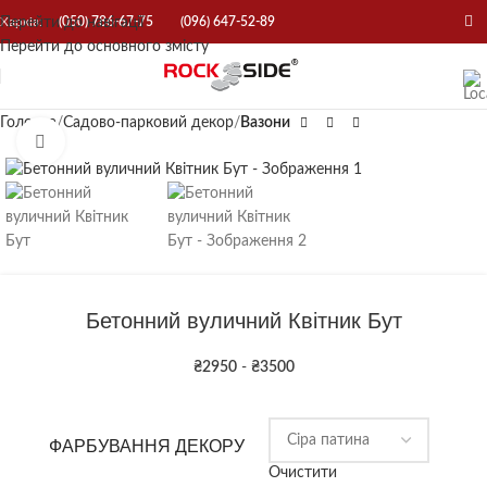
Перейти до навігації
Харків:
(050) 786-67-75
(096) 647-52-89
Перейти до основного змісту
Головна
Садово-парковий декор
Вазони
Натисніть, щоб збільшити
Бетонний вуличний Квітник Бут
₴
2950
-
₴
3500
ФАРБУВАННЯ ДЕКОРУ
Очистити