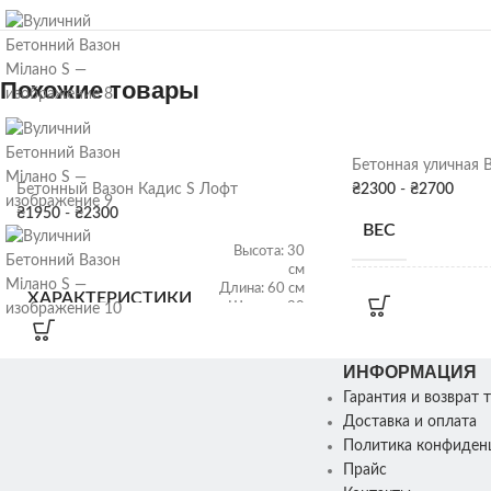
Похожие товары
Бетонная уличная 
Бетонный Вазон Кадис S Лофт
₴
2300
-
₴
2700
₴
1950
-
₴
2300
ВЕС
Высота: 30
см
Длина: 60 см
ХАРАКТЕРИСТИКИ
РАЗМЕРЫ
Ширина: 30
см
Об'ем: 26 л
ИНФОРМАЦИЯ
ПОКРАСКА
ДЕКОРА
Гарантия и возврат 
ВЕС
58 кг
Доставка и оплата
Политика конфиден
Прайс
Бетон
,
Серый гранит
,
ЦВЕТ