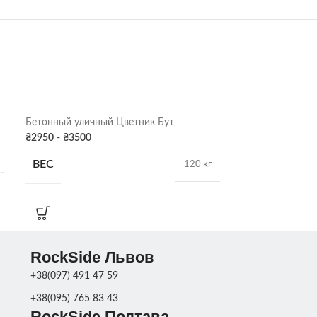
Бетонный уличный Цветник Бут
Бетонный Вазо
₴
2950
-
₴
3500
₴
3050
-
₴
3700
ВЕС
120 кг
ХАРАКТЕРИ
РАЗМЕРЫ
36 х 99 х 49 см
RockSide Львов
ПОКРАСКА
Серая патина
,
ВЕС
Цвет
ДЕКОРА
+38(097) 491 47 59
+38(095) 765 83 43
RockSide Полтава
ЦВЕТ