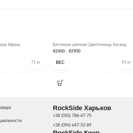
Ваза Афина
Бетонная уличная Цветочница Каскад
₴
2400
-
₴
2900
ВЕС
71 кг
93 кг
РАЗМЕРЫ
45см х 50Д
29см х 70Д
ПОКРАСКА
Серая патина
,
Серая патина
,
RockSide Харьков
Цвет
Цвет
ДЕКОРА
товара
+38 (050) 786-67-75
циальности
+38 (096) 647-52-89
RockSide Киев