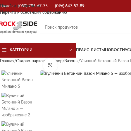
арьков:
Перейти к навигации
(050) 786-67-75
(096) 647-52-89
Перейти к основному содержанию
КАТЕГОРИИ
ПРАЙС-ЛИСТЫ
НОВОСТИ
УС
Главная
Садово-парковый декор
Вазоны
Уличный Бетонный Вазон
Нажмите, чтобы увеличить