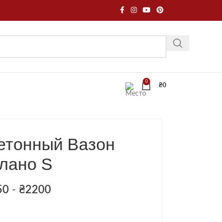
0
₴
0
етонный Вазон
лано S
50
-
₴
2200