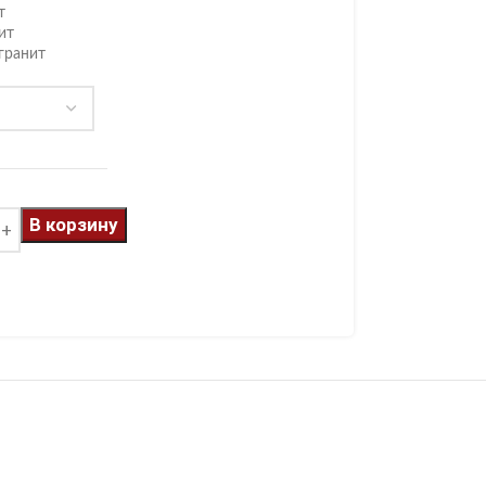
т
ит
гранит
В корзину