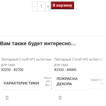
В корзину
Вам также будет интересно…
Лехтарный Столб №1 из Бетона
Лехтарный Столб №2 из Бетона
для сада
для сада
₴
2250
-
₴
2700
₴
3350
-
₴
4000
Высота:
ПОКРАСКА
Серая патина
197 см
ХАРАКТЕРИСТИКИ
Цве
ДЕКОРА
Вес: 32
кг
Высота
190 с
ПОКРАСКА
ХАРАКТЕРИСТИКИ
Серая патина
,
Вес: 9