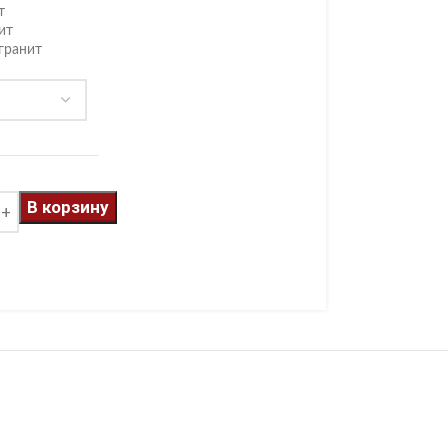
т
ит
гранит
В корзину