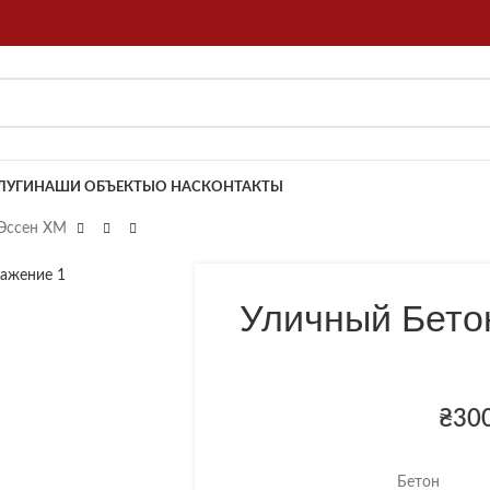
ЛУГИ
НАШИ ОБЪЕКТЫ
О НАС
КОНТАКТЫ
 Эссен XM
Уличный Бето
₴
30
Бетон