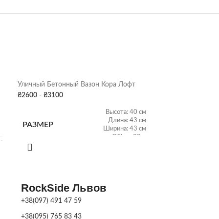
Уличный Бетонный Вазон Кора Лофт
Бетонный Вазо
₴
2600
-
₴
3100
₴
3050
-
₴
3700
Высота: 40 см
Длина: 43 см
РАЗМЕР
Ширина: 43 см
ХАРАКТЕРИ
Об'ем: 39 л
ВЕС
68 кг
ВЕС
RockSide Львов
ЦВЕТ ВАЗОНА
Бетон
,
Цвет
+38(097) 491 47 59
ЦВЕТ
+38(095) 765 83 43