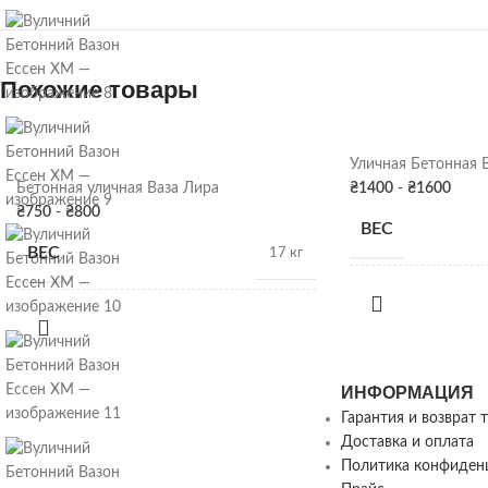
Похожие товары
Уличная Бетонная 
Бетонная уличная Ваза Лира
₴
1400
-
₴
1600
₴
750
-
₴
800
ВЕС
ВЕС
17 кг
РАЗМЕРЫ
РАЗМЕРЫ
27см х 35Д
ПОКРАСКА
ИНФОРМАЦИЯ
ПОКРАСКА
ДЕКОРА
Серая патина
,
Цвет
ДЕКОРА
Гарантия и возврат 
Доставка и оплата
Политика конфиден