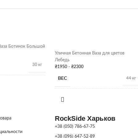
Ваза Ботинок Большой
Уличная Бетонная Ваза для цветов
Лебедь
30 кг
₴
1950
-
₴
2300
ВЕС
44 кг
35 х 50 х 25 см
РАЗМЕРЫ
53 см
Серая патина
,
Цвет
RockSide Харьков
ПОКРАСКА
товара
Серая патина
,
Цвет
ДЕКОРА
+38 (050) 786-67-75
циальности
+38 (096) 647-52-89