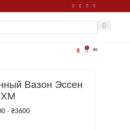
0
₴
0
нный Вазон Эссен
XM
00
-
₴
3600