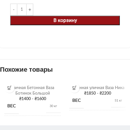
В корзину
Похожие товары
Уличная Бетонная Ваза
Бетонная уличная Ваза Ника
Ботинок Большой
₴
1850
-
₴
2200
₴
1400
-
₴
1600
ВЕС
51 кг
ВЕС
30 кг
38см х 46-
РАЗМЕРЫ
76Д
35 х 50 х 25
РАЗМЕРЫ
см