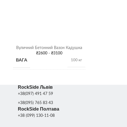
Вуличний Бетонний Вазон Кадушка
Бетонна ву
₴
2600
-
₴
3100
₴
ВАГА
ВАГА
100 кг
РОЗМІРИ
РОЗМІРИ
48 х 60 х 60 см
RockSide Львів
+38(097) 491 47 59
ФАРБУВАННЯ
ФАРБУВА
Сіра патина
,
+38(095) 765 83 43
Колір
ДЕКОРУ
ДЕКОРУ
RockSide Полтава
+38 (099) 130-11-08