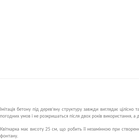
Імітація бетону під дерев’яну структуру завжди виглядає цілісно 
погодних умов і не розкришаться після двох років використання, а
Квіткарка має висоту 25 см, що робить її незамінною при створенн
фонтану.