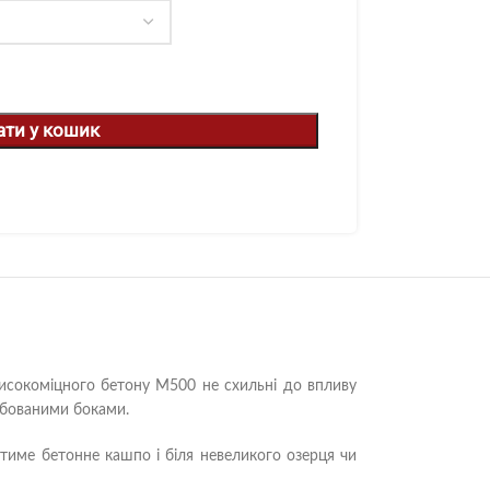
ати у кошик
 високоміцного бетону М500 не схильні до впливу
рбованими боками.
атиме бетонне кашпо і біля невеликого озерця чи