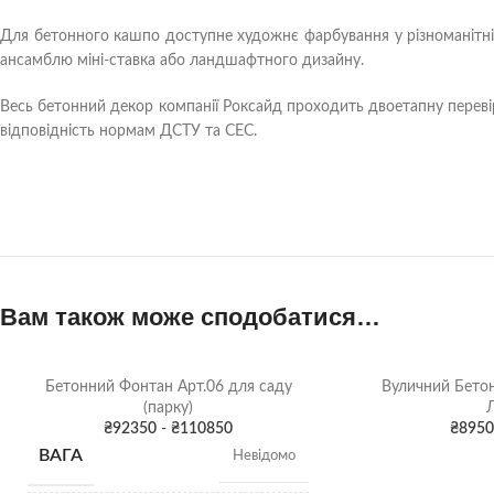
Для бетонного кашпо доступне художнє фарбування у різноманітні 
ансамблю міні-ставка або ландшафтного дизайну.
Весь бетонний декор компанії Роксайд проходить двоетапну перевірк
відповідність нормам ДСТУ та СЕС.
Вам також може сподобатися…
Бетонний Фонтан Арт.06 для саду
Вуличний Бетон
(парку)
₴
92350
-
₴
110850
₴
8950
ВАГА
Невідомо