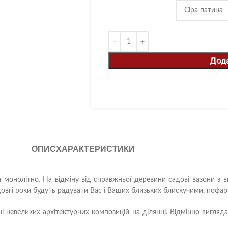
Дод
ОПИС
ХАРАКТЕРИСТИКИ
та монолітно. На відміну від справжньої деревини садові вазони з
 довгі роки будуть радувати Вас і Ваших близьких блискучими, пофа
і невеликих архітектурних композицій на ділянці. Відмінно вигляд