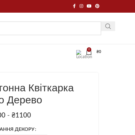
0
₴
0
тонна Квіткарка
о Дерево
00
-
₴
1100
АННЯ ДЕКОРУ