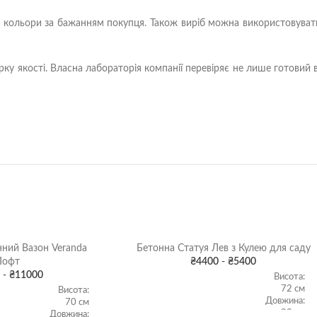
кольори за бажанням покупця. Також виріб можна використовувати 
у якості. Власна лабораторія компанії перевіряє не лише готовий ви
ний Вазон Veranda
Бетонна Статуя Лев з Кулею для саду
Лофт
₴
4400
-
₴
5400
-
₴
11000
Висота:
72 см
Висота:
Довжина:
70 см
83 см
Довжина: