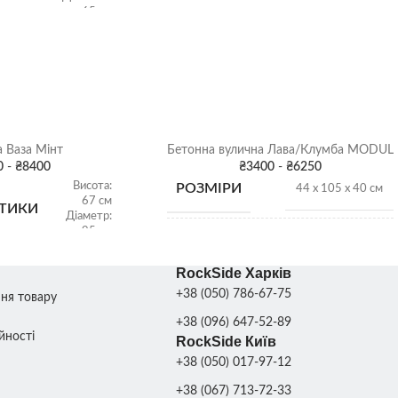
ХАРАКТЕРИСТИКИ
Ширина:
65 см
26 см
Ширина:
ТИКИ
Вага: 120
65 см
кг
Об'єм:
214 л
Вага: 315
кг
ФАРБУВАННЯ
Сіра патина
,
Колір
ДЕКОРУ
 Ваза Мінт
Бетонна вулична Лава/Клумба MODUL
НУ
Бетон
,
Колір
0
-
₴
8400
₴
3400
-
₴
6250
СКЛАД
Висота:
РОЗМІРИ
Харків
44 х 105 х 40 см
67 см
ТИКИ
Діаметр:
95 см
ВАГА
120 кг
RockSide Харків
270 кг
+38 (050) 786-67-75
ння товару
ВИД
Квітник
,
Лава
+38 (096) 647-52-89
йності
RockSide Київ
Бетон
,
Сірий граніт
,
КОЛІР
+38 (050) 017-97-12
Чорний граніт
,
Колір
Бетон
,
Сірий граніт
,
Чорний граніт
,
Колір
ВАЗОНУ
+38 (067) 713-72-33