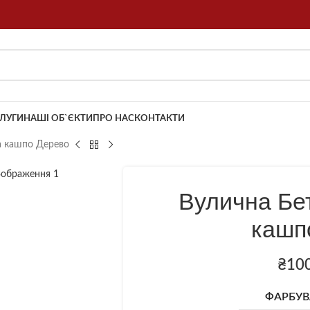
ЛУГИ
НАШІ ОБ`ЄКТИ
ПРО НАС
КОНТАКТИ
а кашпо Дерево
Вулична Бе
кашп
₴
10
ФАРБУВ