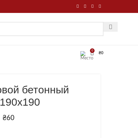
0
₴
0
овой бетонный
190х190
₴
60