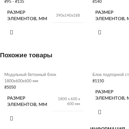
₴
95
-
₴
135
₴
140
РАЗМЕР
РАЗМЕР
390х140х188
ЭЛЕМЕНТОВ, ММ
ЭЛЕМЕНТОВ,
КОЛ-ВО В ПОДДОНЕ
КОЛ-ВО В ПО
84 штуки
Похожие товары
ВЕС
ВЕС
14 кг/шт
РАСХОД
Модульный бетонный блок
Блок подпорной ст
12,5шт/м.кв.
1800х600х600 мм
₴
1150
₴
5050
РАЗМЕР
Серый
,
Оливковый
,
ЦВЕТ
Коричневый
,
Чёрный
РАЗМЕР
ЭЛЕМЕНТОВ,
1800 х 600 х
600 мм
ЭЛЕМЕНТОВ, ММ
СКЛАД
Харьков
ВЕС
ВЕС
1560 кг