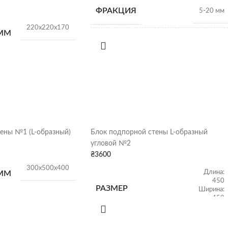
ФРАКЦИЯ
5-20 мм
220х220х170
 ММ
НАСЫПНАЯ
1,34т/
м3
ПЛОТНОСТЬ
ДДОНЕ
100 штук
ВИД
Гранитный щебень
12.5 кг/шт
ОТГРУЗКА
Щебень насыпью
ены №1 (L-образный)
Блок подпорной стены L-образный
угловой №2
₴
3600
300х500х400
Длина:
 ММ
450
РАЗМЕР
Ширина:
450
ЭЛЕМЕНТОВ, ММ
54 кг/шт
Высота:
600