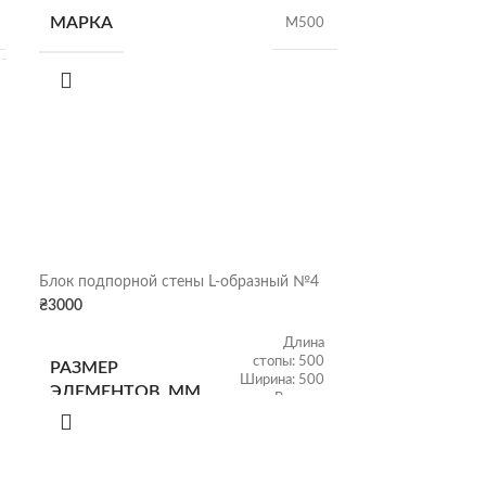
МАРКА
М500
Блок подпорной стены L-образный №4
Л-стена 140 см
₴
3000
₴
8650
Длина
стопы: 500
РАЗМЕР
РАЗМЕР
Ширина: 500
ЭЛЕМЕНТОВ, ММ
ЭЛЕМЕНТОВ
Высота:
1000
ВЕС
ВЕС, КГ/ШТ
145 кг/шт