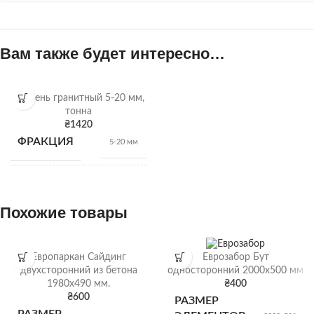
Вам также будет интересно…
Щебень гранитный 5-20 мм,
тонна
₴
1420
ФРАКЦИЯ
5-20 мм
НАСЫПНАЯ
1,34т/
м3
ПЛОТНОСТЬ
Похожие товары
ВИД
Гранитный щебень
Европаркан Сайдинг
Еврозабор Бут
двухсторонний из бетона
односторонний 2000х500 мм
1980х490 мм.
₴
400
Щебень
ОТГРУЗКА
₴
600
РАЗМЕР
насыпью