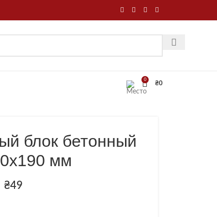
0
₴
0
ый блок бетонный
80х190 мм
₴
49