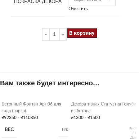
ПОКРАСКА ДЕКОРА
Очистить
В корзину
Вам также будет интересно…
Бетонный Фонтан Арт.06 для
Декоративная Статуэтка Голуби
сада (парка)
из бетона
₴
92350
-
₴
110850
₴
1300
-
₴
1500
Высот
ВЕС
Н/Д
31 
Длин