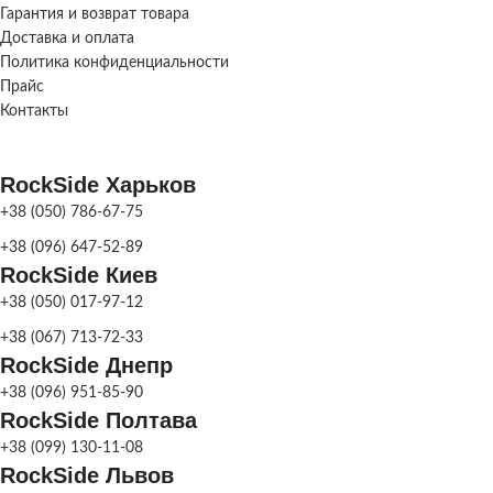
МАТЕРИАЛ
Бетон
Гарантия и возврат товара
СКЛАД
Харьков
Доставка и оплата
СКЛАД
Харьков
Политика конфиденциальности
Фонтан
Прайс
парковый
,
НАЗНАЧЕНИЕ
Фонтан
Контакты
садовый
RockSide Харьков
СКЛАД
Харьков
+38 (050) 786-67-75
+38 (096) 647-52-89
RockSide Киев
+38 (050) 017-97-12
+38 (067) 713-72-33
RockSide Днепр
+38 (096) 951-85-90
RockSide Полтава
+38 (099) 130-11-08
RockSide Львов