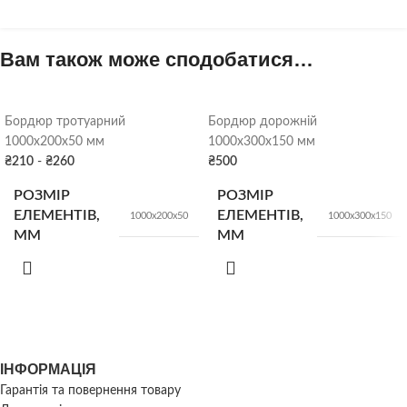
Вам також може сподобатися…
Бордюр тротуарний
Бордюр дорожній
1000х200х50 мм
1000х300х150 мм
₴
210
-
₴
260
₴
500
РОЗМІР
РОЗМІР
ЕЛЕМЕНТІВ,
ЕЛЕМЕНТІВ,
1000х200х50
1000х300х150
ММ
ММ
КІЛЬК. У
КІЛЬК. У
66
18
шт.
шт.
ПІДДОНІ
ПІДДОНІ
ІНФОРМАЦІЯ
ВАГА
ВАГА
24 кг/шт
90 кг/шт
Гарантія та повернення товару