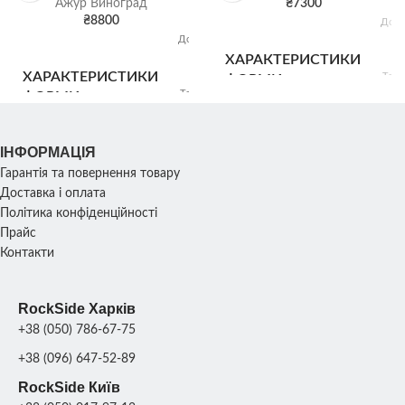
Ажур Виноград
₴
7300
₴
8800
Довж
Щебі
ВІДВАНТАЖЕННЯ
24
Довжина:
насип
Ви
240 см;
ХАРАКТЕРИСТИКИ
6
Висота:
ХАРАКТЕРИСТИКИ
Товщ
ФОРМИ
60 см;
1
Товщина:
ФОРМИ
Ваг
10 см;
Вага: 24
кг
ІНФОРМАЦІЯ
РОЗМІР ПЛИТИ
Гарантія та повернення товару
200х 
РОЗМІР ПЛИТИ
200х 50 см
Доставка і оплата
Політика конфіденційності
МАТЕРІАЛ
Склопластик + ме
Прайс
МАТЕРІАЛ
Склопластик + метал;
Контакти
RockSide Харків
+38 (050) 786-67-75
+38 (096) 647-52-89
RockSide Київ