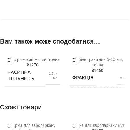
Вам також може сподобатися…
Пісок річковий митий, тонна
Щебінь гранітний 5-10 мм,
₴
1270
тонна
₴
1450
НАСИПНА
1.5 т/
ФРАКЦІЯ
м3
ЩІЛЬНІСТЬ
5-10 
НАСИПНА
1,28 
м
ЩІЛЬНІСТЬ
Схожі товари
ВИД
Гранітний щебі
Форма для європаркану
Форма для європаркану Бут