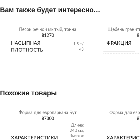
Вам также будет интересно…
Песок речной мытый, тонна
Щебень гранитн
₴
1270
₴
НАСЫПНАЯ
ФРАКЦИЯ
1.5 т/
м3
ПЛОТНОСТЬ
НАСЫПНАЯ
ПЛОТНОСТЬ
ВИД
Похожие товары
ОТГРУЗКА
Форма для европаркана Бут
Форма для евр
₴
7300
₴
Длина:
240 см;
Высота:
ХАРАКТЕРИСТИКИ
ХАРАКТЕРИС