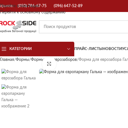
арьков:
Перейти к навигации
(050) 786-67-75
(096) 647-52-89
Перейти к основному содержанию
КАТЕГОРИИ
ПРАЙС-ЛИСТЫ
НОВОСТИ
УС
Главная
Формы
Формы для еврозаборов
Форма для еврозабора Га
Нажмите, чтобы увеличить