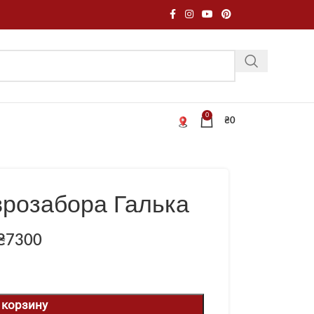
0
₴
0
врозабора Галька
₴
7300
 корзину