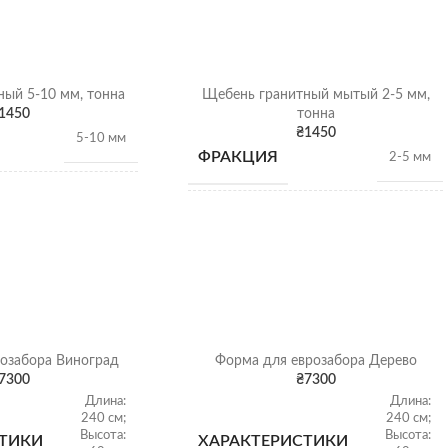
ый 5-10 мм, тонна
Щебень гранитный мытый 2-5 мм,
1450
тонна
₴
1450
5-10 мм
ФРАКЦИЯ
2-5 мм
1,28 т/
НАСЫПНАЯ
м3
1,28 т/
м3
ПЛОТНОСТЬ
Гранитный щебень
ВИД
Гранитный щебень
Щебень насыпью
озабора Виноград
Форма для еврозабора Дерево
ОТГРУЗКА
Щебень насыпью
7300
₴
7300
Длина:
Длина:
240 см;
240 см;
Высота:
Высота:
ТИКИ
ХАРАКТЕРИСТИКИ