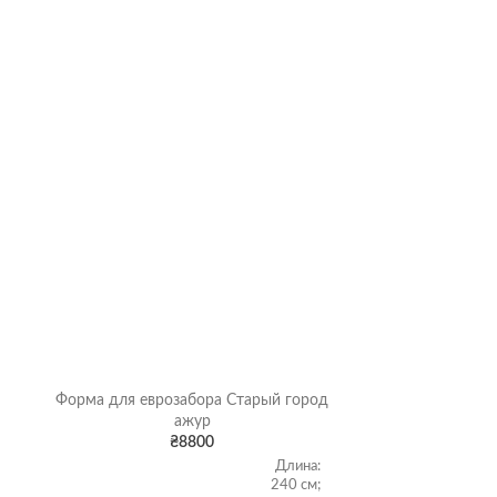
Форма для еврозабора Старый город
Форма для е
ажур
₴
8800
Длина:
240 см;
ХАРАКТЕР