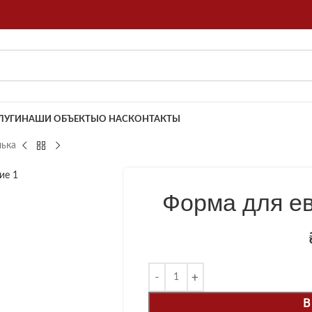
ЛУГИ
НАШИ ОБЪЕКТЫ
О НАС
КОНТАКТЫ
лька
Форма для е
В