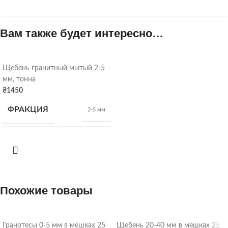
Вам также будет интересно…
Щебень гранитный мытый 2-5
мм, тонна
₴
1450
ФРАКЦИЯ
2-5 мм
НАСЫПНАЯ
1,28
т/м3
ПЛОТНОСТЬ
ВИД
Похожие товары
Гранитный щебень
Щебень
ОТГРУЗКА
Гранотесы 0-5 мм в мешках 25
Щебень 20-40 мм в мешках 25
насыпью