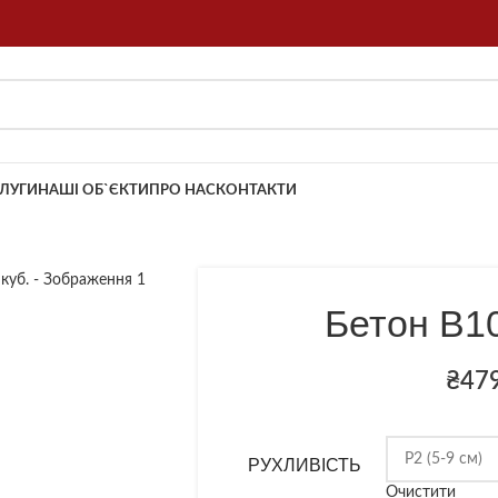
ЛУГИ
НАШІ ОБ`ЄКТИ
ПРО НАС
КОНТАКТИ
об збільшити
Бетон B10
₴
47
РУХЛИВІСТЬ
Очистити