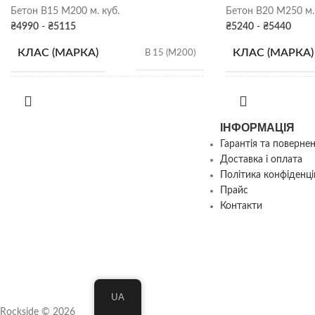
Бетон B15 М200 м. куб.
Бетон B20 М250 м. 
₴
4990
-
₴
5115
₴
5240
-
₴
5440
КЛАС (МАРКА)
КЛАС (МАРКА)
B 15 (М200)
Р2 (5-9 см)
,
Р3 (10-15
РУХЛИВІСТЬ
РУХЛИВІСТЬ
см)
,
Р4 (16-20 см)
ІНФОРМАЦІЯ
Гарантія та поверне
Доставка і оплата
Політика конфіденці
Прайс
Контакти
UA
Rockside © 2026