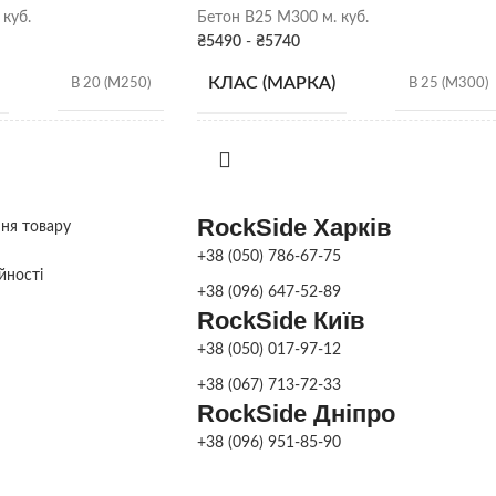
куб.
Бетон B25 М300 м. куб.
₴
5490
-
₴
5740
КЛАС (МАРКА)
B 20 (М250)
B 25 (М300)
Р2 (5-9 см)
,
Р3 (10-15
Р2 (5-9 см)
,
Р3 (10-15
РУХЛИВІСТЬ
см)
,
Р4 (16-20 см)
см)
,
Р4 (16-20 см)
RockSide Харків
ння товару
+38 (050) 786-67-75
йності
+38 (096) 647-52-89
RockSide Київ
+38 (050) 017-97-12
+38 (067) 713-72-33
RockSide Дніпро
+38 (096) 951-85-90