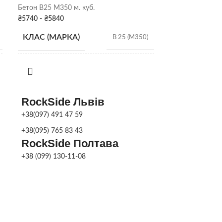
Бетон B25 М350 м. куб.
Бетон B30 М400 
₴
5740
-
₴
5840
₴
5940
-
₴
6040
КЛАС (МАРКА)
КЛАС (МАРК
B 25 (М350)
Р2 (5-9 см)
,
Р3 (10-15
РУХЛИВІСТЬ
РУХЛИВІСТ
см)
,
Р4 (16-20 см)
RockSide Львів
+38(097) 491 47 59
+38(095) 765 83 43
RockSide Полтава
+38 (099) 130-11-08