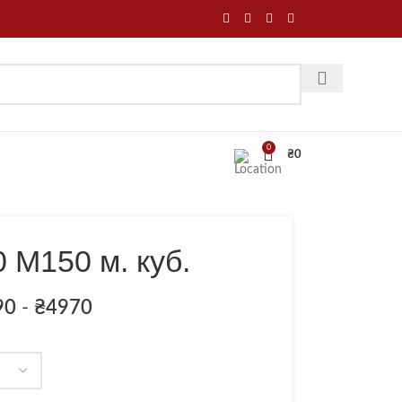
0
₴
0
 М150 м. куб.
90
-
₴
4970