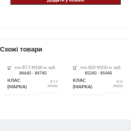
Схожі товари
Бетон B7,5 М100 м. куб.
Бетон B20 М250 м. куб.
₴
4640
-
₴
4740
₴
5240
-
₴
5440
КЛАС
КЛАС
B 7,5
B 20
(М100)
(М250)
(МАРКА)
(МАРКА)
Р2 (5-9
Р2 (5-9
см)
,
Р3
см)
,
Р3
(10-15
(10-15
РУХЛИВІСТЬ
РУХЛИВІСТЬ
см)
,
Р4
см)
,
Р4
(16-20
(16-20
см)
см)