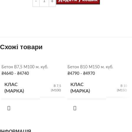
Схожі товари
Бетон B7,5 М100 м. куб.
Бетон B10 М150 м. куб.
₴
4640
-
₴
4740
₴
4790
-
₴
4970
КЛАС
КЛАС
B 7,5
B 10
(М100)
(М150)
(МАРКА)
(МАРКА)
Р2 (5-9 см)
,
Р2 (5-9 см)
,
РУХЛИВІСТЬ
РУХЛИВІСТЬ
Р3 (10-15 см)
,
Р3 (10-15 см)
,
Р4 (16-20 см)
Р4 (16-20 см)
ІНФОРМАЦІЯ