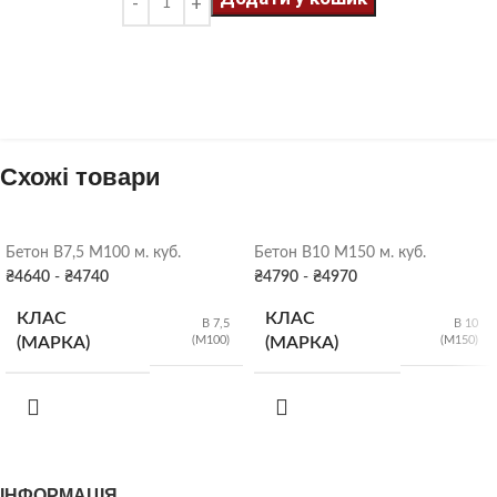
Схожі товари
Бетон B7,5 М100 м. куб.
Бетон B10 М150 м. куб.
₴
4640
-
₴
4740
₴
4790
-
₴
4970
КЛАС
КЛАС
B 7,5
B 10
(М100)
(М150)
(МАРКА)
(МАРКА)
Р2 (5-9 см)
,
Р2 (5-9 см)
,
РУХЛИВІСТЬ
РУХЛИВІСТЬ
Р3 (10-15 см)
,
Р3 (10-15 см)
,
Р4 (16-20 см)
Р4 (16-20 см)
ІНФОРМАЦІЯ