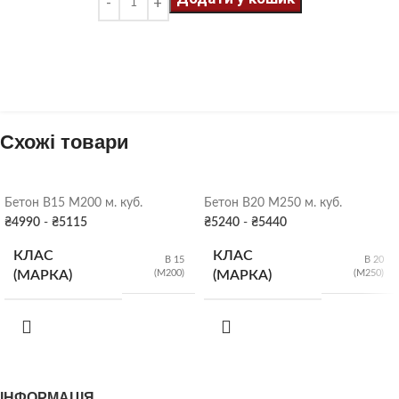
Схожі товари
Бетон B15 М200 м. куб.
Бетон B20 М250 м. куб.
₴
4990
-
₴
5115
₴
5240
-
₴
5440
КЛАС
КЛАС
B 15
B 20
(М200)
(М250)
(МАРКА)
(МАРКА)
Р2 (5-9 см)
,
Р2 (5-9 см)
,
РУХЛИВІСТЬ
РУХЛИВІСТЬ
Р3 (10-15 см)
,
Р3 (10-15 см)
,
Р4 (16-20 см)
Р4 (16-20 см)
ІНФОРМАЦІЯ