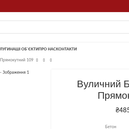
ЛУГИ
НАШІ ОБ`ЄКТИ
ПРО НАС
КОНТАКТИ
 Прямокутний 109
Вуличний 
Прямо
₴
48
Бетон