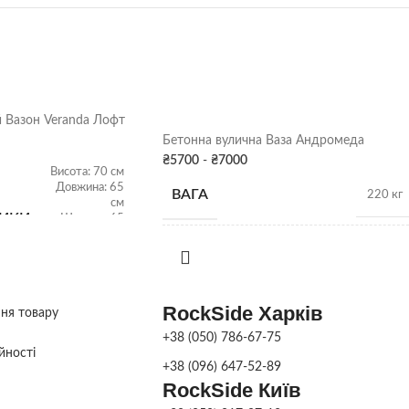
 Вазон Veranda Лофт
Бетонна вулична Ваза Андромеда
₴
5700
-
₴
7000
Висота: 70 см
Довжина: 65
ВАГА
220 кг
см
ТИКИ
Ширина: 65
см
Об'єм: 214 л
РОЗМІРИ
72см х 100Д
Вага: 315 кг
RockSide Харків
ФАРБУВАННЯ
ння товару
Сіра патина
,
У
Бетон
,
Колір
Колір
ДЕКОРУ
+38 (050) 786-67-75
йності
+38 (096) 647-52-89
RockSide Київ