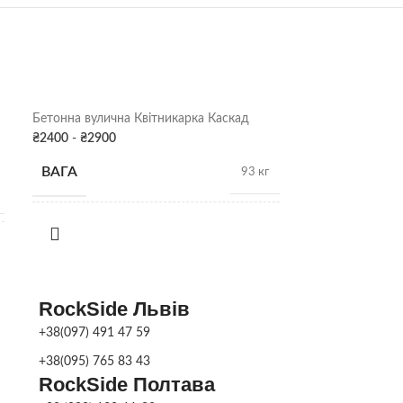
Бетонна вулична Квітникарка Каскад
Бетонна вуличн
₴
2400
-
₴
2900
₴
1800
-
₴
2100
ВАГА
ВАГА
93 кг
РОЗМІРИ
РОЗМІРИ
29см х 70Д
ФАРБУВАННЯ
ФАРБУВАН
Сіра патина
,
RockSide Львів
Колір
ДЕКОРУ
ДЕКОРУ
+38(097) 491 47 59
+38(095) 765 83 43
RockSide Полтава