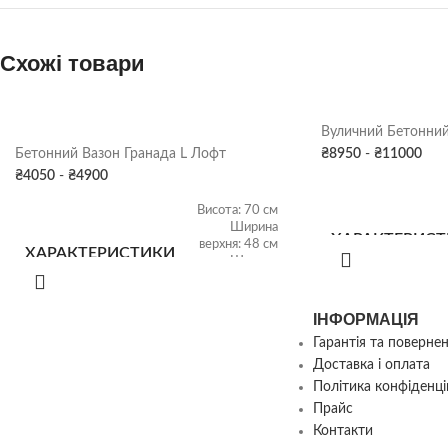
Схожі товари
Вуличний Бетонний
Бетонний Вазон Гранада L Лофт
₴
8950
-
₴
11000
₴
4050
-
₴
4900
Висота: 70 см
Ширина
ХАРАКТЕРИС
верхня: 48 см
ХАРАКТЕРИСТИКИ
Ширина
нижня: 35 см
Об'єм: 75 л
ІНФОРМАЦІЯ
Гарантія та поверне
КОЛІР ВАЗОН
ВАГА
158 кг
Доставка і оплата
Політика конфіденці
Прайс
Бетон
,
Сірий граніт
,
Чорний
КОЛІР
Контакти
граніт
,
Коричневий граніт
,
ВАЗОНУ