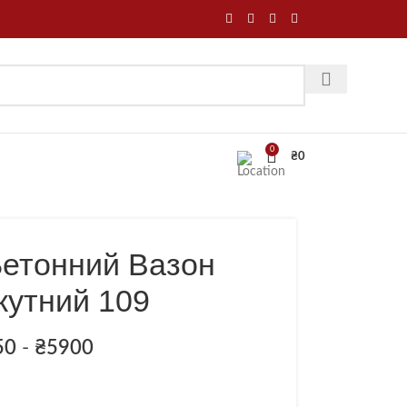
0
₴
0
Бетонний Вазон
кутний 109
50
-
₴
5900