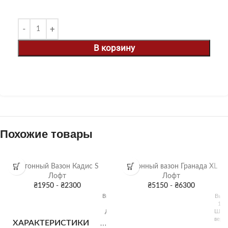
В корзину
Похожие товары
Бетонный Вазон Кадис S
Бетонный вазон Гранада XL
Лофт
Лофт
₴
1950
-
₴
2300
₴
5150
-
₴
6300
Высота:
Высо
30 см
110
Длина:
Шир
60 см
верхн
ХАРАКТЕРИСТИКИ
Ширина:
55