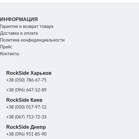
ХАРАКТЕРИСТИКИ
30 см
Шир
Об'ем:
нижн
26 л
35
Об'
ИНФОРМАЦИЯ
13
Гарантия и возврат товара
ВЕС
58 кг
Доставка и оплата
Политика конфиденциальности
ВЕС
215
Прайс
Бетон
,
Серый гранит
,
Контакты
ЦВЕТ
Черный гранит
,
Коричневый гранит
,
Бетон
,
Серый гран
ВАЗОНА
ЦВЕТ
Цвет
Черный гран
Коричневый гран
ВАЗОНА
RockSide Харьков
Ц
+38 (050) 786-67-75
+38 (096) 647-52-89
RockSide Киев
+38 (050) 017-97-12
+38 (067) 713-72-33
RockSide Днепр
+38 (096) 951-85-90