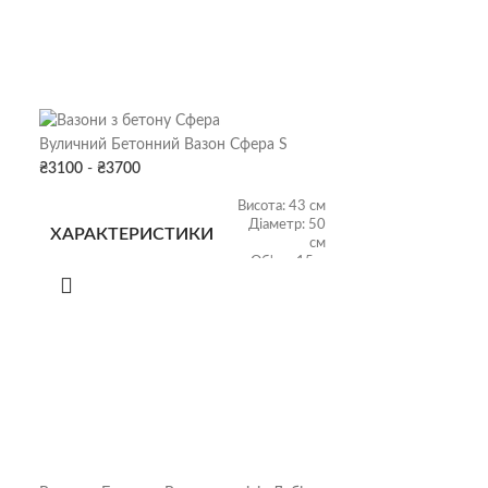
Вуличний Бетонний Вазон Сфера S
₴
3100
-
₴
3700
Висота: 43 см
Діаметр: 50
ХАРАКТЕРИСТИКИ
см
Об'єм: 15 л
ВАГА
115 кг
Вазони для дому
,
ПРИЗНАЧЕННЯ
Вазони для офісу
,
Вазони для
ВАЗОНА
подвір'я
Вуличний Бетон