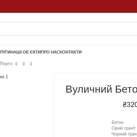
ЛУГИ
НАШІ ОБ`ЄКТИ
ПРО НАС
КОНТАКТИ
 Порто
Вуличний Бет
₴
32
Бетон
Сірий граніт
Чорний гран