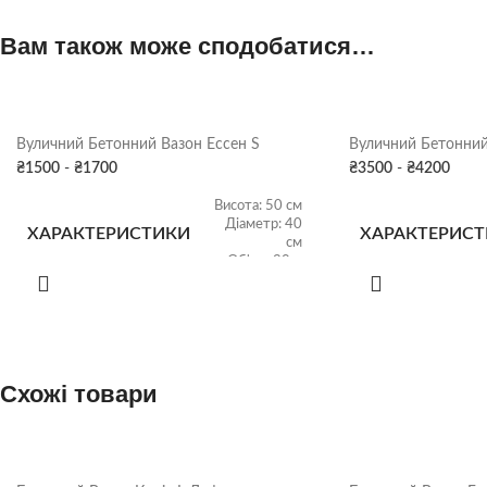
Вам також може сподобатися…
Вуличний Бетонний Вазон Ессен S
Вуличний Бетонний
₴
1500
-
₴
1700
₴
3500
-
₴
4200
Висота: 50 см
Діаметр: 40
ХАРАКТЕРИСТИКИ
ХАРАКТЕРИС
см
Об'єм: 30 л
ВАГА
ВАГА
40 кг
Схожі товари
Бетон
,
Сірий граніт
,
Чорний
Бет
КОЛІР
КОЛІР
граніт
,
Коричневий граніт
,
гр
ВАЗОНУ
ВАЗОНУ
Колір