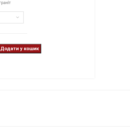
граніт
Додати у кошик