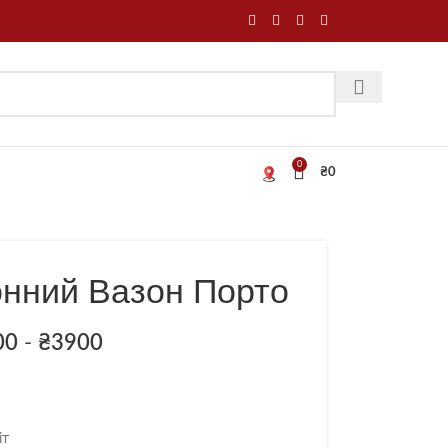
0
₴
0
онний Вазон Порто
00
-
₴
3900
іт