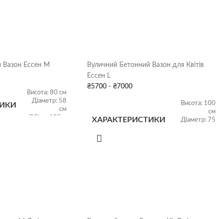
 Вазон Ессен M
Вуличний Бетонний Вазон для Квітів
Ессен L
₴
5700
-
₴
7000
Висота: 80 см
Діаметр: 58
Висота: 100
ТИКИ
см
см
Об'єм: 135 л
ХАРАКТЕРИСТИКИ
Діаметр: 75
см
Об'єм: 300 л
130 кг
ВАГА
250 кг
он
,
Сірий граніт
,
Чорний
аніт
,
Коричневий граніт
,
Колір
Бетон
,
Сірий граніт
,
Чорний
КОЛІР
граніт
,
Коричневий граніт
,
ВАЗОНУ
Колір