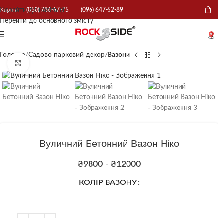
Перейти до навігації
Харків:
(050) 786-67-75
(096) 647-52-89
Перейти до основного змісту
Головна
Садово-парковий декор
Вазони
Натисніть, щоб збільшити
Вуличний Бетонний Вазон Ніко
₴
9800
-
₴
12000
КОЛІР ВАЗОНУ