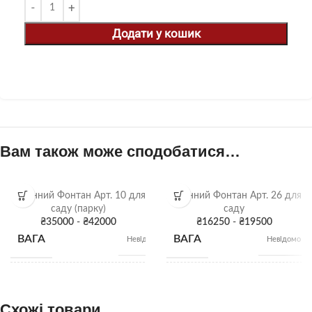
Додати у кошик
Вам також може сподобатися…
Бетонний Фонтан Арт. 10 для
Бетонний Фонтан Арт. 26 для
саду (парку)
саду
₴
35000
-
₴
42000
₴
16250
-
₴
19500
ВАГА
ВАГА
Невідомо
Невідомо
Висота: 220 см;
Висота: 155 см;
РОЗМІРИ
Діаметр фонтану:
Діаметр
100 см; Внутрішній
фонтану: 130 см;
Схожі товари