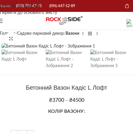
Перейти до навігації
Харків:
(050) 786-67-75
(096) 647-52-89
Перейти до основного змісту
Головна
Садово-парковий декор
Вазони
Натисніть, щоб збільшити
Бетонний Вазон Кадіс L Лофт
₴
3700
-
₴
4500
КОЛІР ВАЗОНУ